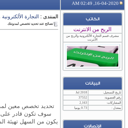
16-04-2020, 02:49 AM
المنتدى :
التجارة الألكترونية
الكاتب
نصائح عند تحديد تخصص لمدونتك
الربح من الانترنت
مشرف قسم التجارة الألكترونية والربح من
الأنترنت
البيانات
تاريخ التسجيل:
Jul 2018
رقم العضوية:
37552
المشاركات:
2,163
تحديد تخصص معين لمدو
بمعدل :
0.73 يوميا
سوف تكون قادر على ت
يكون من السهل تهيئة ا
الإتصالات