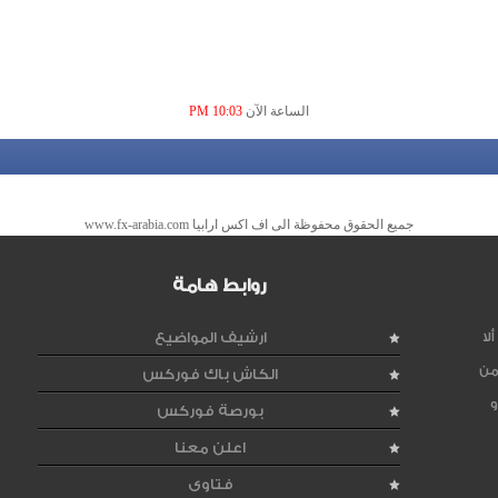
الساعة الآن
10:03 PM
جميع الحقوق محفوظة الى اف اكس ارابيا www.fx-arabia.com
روابط هامة
لا
ارشيف المواضيع
من
الكاش باك فوركس
و
بورصة فوركس
اعلن معنا
فتاوى