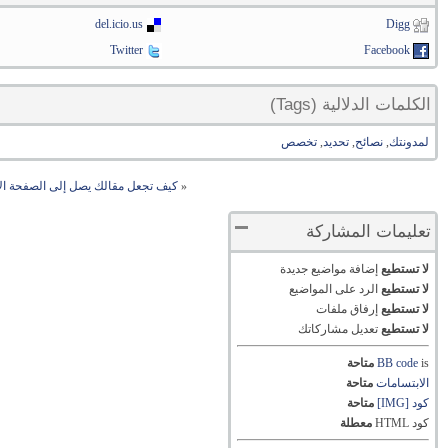
del.icio.us
Digg
Twitter
Facebook
الكلمات الدلالية (Tags)
لمدونتك
,
نصائح
,
تحديد
,
تخصص
«
كيف تجعل مقالك يصل إلى الصفحة ال
تعليمات المشاركة
لا تستطيع
إضافة مواضيع جديدة
لا تستطيع
الرد على المواضيع
لا تستطيع
إرفاق ملفات
لا تستطيع
تعديل مشاركاتك
is
BB code
متاحة
الابتسامات
متاحة
كود [IMG]
متاحة
كود HTML
معطلة