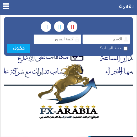
القائمة
حفظ البيانات؟