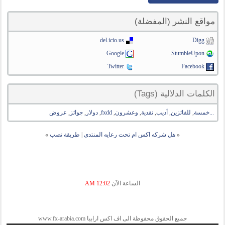
مواقع النشر (المفضلة)
del.icio.us
Digg
Google
StumbleUpon
Twitter
Facebook
الكلمات الدلالية (Tags)
...خمسة
,
للفائزين
,
أديب
,
نقدية
,
وعشرون
,
fxdd
,
دولار
,
جوائز
,
عروض
«
هل شركه اكس ام تحت رعايه المنتدى
|
طريقة نصب
»
الساعة الآن
12:02 AM
جميع الحقوق محفوظة الى اف اكس ارابيا www.fx-arabia.com