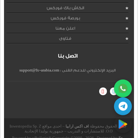
الكاش باك فوركس
بورصة فوركس
اعلن معنا
فتاوى
اتصل بنا
البريد الإلكتروني للدعم الفنى :
support@fx-arabia.com
جميع الحقوق محفوظة
اف اكس ارابيا
– احدى مواقع Inwestopedia Sp. Z
O.O. للاستشارات و التدريب – جمهورية بولندا الإتحادية.
Powered by vBulletin® Copyright ©2000 - 2026 , Designed by
Fx-