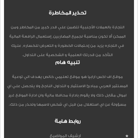
تحذير المخاطرة
التجارة بالعملات الأجنبية تتضمن علي قدر كبير من المخاطر ومن
الممكن ألا تكون مناسبة لجميع المضاربين, إستعمال الرافعة المالية
في التجاره يزيد من إحتمالات الخطورة و التعرض للخساره, عليك
التأكد من قدرتك العلمية و الشخصية على التداول.
تنبيه هام
موقع اف اكس ارابيا هو موقع تعليمي خالص يهدف الي توعية
المستثمر العربي مبادئ الاستثمار و التداول الناجح ولا يتحصل علي اي
اموال مقابل ذلك ولا يقوم بادارة محافظ مالية وان ادارة الموقع غير
مسؤولة عن اي استغلال من قبل اي شخص لاسمها وتحذر من ذلك.
روابط هامة
ارشيف المواضيع