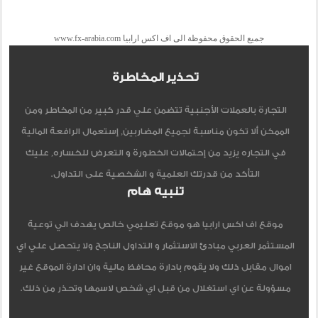
جميع الحقوق محفوظة الى اف اكس ارابيا www.fx-arabia.com
تحذير المخاطرة
التجارة بالعملات الأجنبية تتضمن علي قدر كبير من المخاطر ومن
الممكن ألا تكون مناسبة لجميع المضاربين, إستعمال الرافعة المالية
في التجاره يزيد من إحتمالات الخطورة و التعرض للخساره, عليك
التأكد من قدرتك العلمية و الشخصية على التداول.
تنبيه هام
موقع اف اكس ارابيا هو موقع تعليمي خالص يهدف الي توعية
المستثمر العربي مبادئ الاستثمار و التداول الناجح ولا يتحصل علي اي
اموال مقابل ذلك ولا يقوم بادارة محافظ مالية وان ادارة الموقع غير
مسؤولة عن اي استغلال من قبل اي شخص لاسمها وتحذر من ذلك.