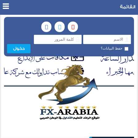
القائمة
حفظ البيانات؟