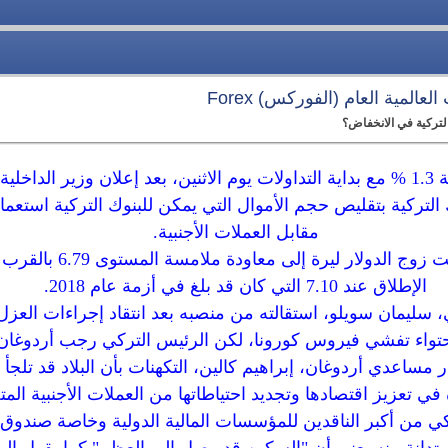
عالمية العام (الفوركس) Forex
لتركية في الانخفاض؟
تراجعت الليرة التركية بنسبة 1.3 % مع بداية التداولات يوم الاثنين، بعد إعلان وزير
 التركية بتقليص حجم الأموال التي يمكن للبنوك التركية استعم
مقابل العملات الأجنبية.
تراجعات العملة التركية دفع
الإطلاق عند 7.10 التي كان قد بلغ في أزمة عام 2018.
 سليمان سويلو، استقالته من منصبه بعد انتقاد إجراءات العز
احتواء تفشي فيروس كورونا، لكن الرئيس التركي رجب أردوغان
 مساعدي أردوغان، إبراهيم كالين، التكهنات بأن البلاد قد تلجأ 
ي تعزيز اقتصادها وتجديد احتياطاتها من العملات الأجنبية المت
ي من أكبر الناقدين للمؤسسات المالية الدولية وخاصة صندوق ال