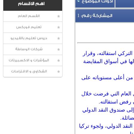
أدوات الموضوع
اهم الاقسام
1
المشاركة رقم:
القسم العام
تعليم فوركس
دروس تعليم بالفيديو
شركات الوساطة
 الداخلية التركي استقالته، وقرار
الها في أسواق المقايضة
المؤشرات و الاكسبيرتات
الشكاوى و الاقتراحات
ت زوج الدولار ليرة إلى معاودة ملامسة المستوى 6.79 بالقرب من أعلى مستوياته على
ل العام التي فرضت خلال
 رفض استقالته.
إلى صندوق النقد الدولي
ضائلة.
نقد الدولي، ولجوء تركيا