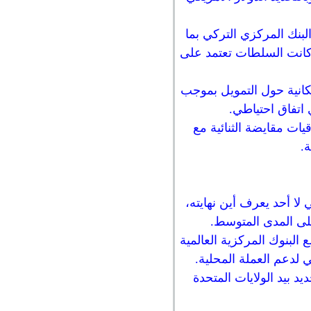
لبنك المركزي التركي بما
ى 89.6 مليار دولار أمريكي، حيث كانت السلطات تعتمد على
 حتى الاشارة إلى مناقشة امكانية حول التمويل بموجب
 اتفاق احتياطي.
يات مقايضة الثنائية مع
.
الاقتصاد العالمي لا أحد يعرف أين نهايته،
 على المدى المتوسط.
لبنوك المركزية العالمية
لدعم العملة المحلية.
د بيد الولايات المتحدة