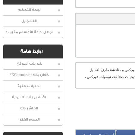
لوحة التحكم
التسجيل
اجعل كافة الأقسام مقروءة
روابط هامة
خدمات الموقع
عالمية الفوركس و مناقشة طرق التحليل
كاش باك FXCommission
راتيجيات مختلفة ، توصيات فوركس ،
تحليلات فنية
الأكاديمية التعليمية
الكاش باك
الدعم الفنى