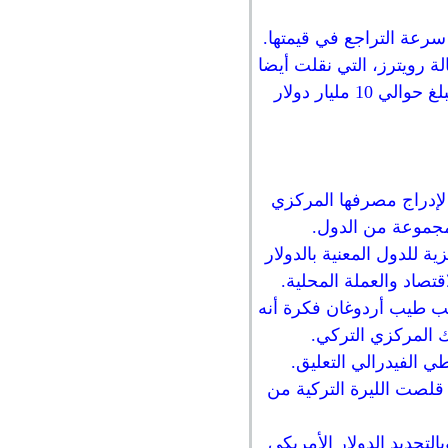
 سرعة التراجع في قيمتها.
 رويترز، التي نقلت أيضا
عن متداول الفوركس في بنك مقره اسطنبول: إن حجم التداولات على الليرة التركية كان يبلغ حوالي 10 مليار دولار
لإدراج مصرفها المركزي
المركزية للدول المعنية بالدولار
صاد والعملة المحلية.
طرح الرئيس التركي رجب طيب أردوغان فكرة أنه
 المركزي التركي.
ي الفيدرالي التعليق.
مؤشر بورصة إسطنبول المصرفي خسائره ويرتفع بنسبة 3.8٪، كما قلصت الليرة التركية من
التحديد الدولار الأمريكي