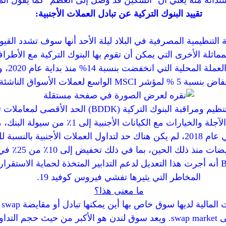
ستدانة منه يعني أن "السكين قد وصل إلى العظم" كما يقول الم
تقييد البنوك التركية عن تبادل العملات الأجنبية:
التنظيمية المصرفية في البلاد ليلة الأحد أنها سوف تشدد القي
ماثلة الأخرى التي يمكن أن تقوم بها البنوك التركية مع الأطراف 
في إجراء 
 % لمؤشر MSCI الواسع لعملات الأسواق الناشئة.
يوم الأحد، خفضت وكالة تنظيم ومراقبة البنوك التركية (DDK
ارات مع الكيانات الأجنبية إلى 1٪ من سيولة البنك، من 10٪ سابقًا.
قبل أزمة العملة التركية في عام 2018، لم يكن هناك حد لتداول العملات الأجنبية
لحين، بما في ذلك تخفيض إلى 10٪ من 25٪ في فبراير من هذا العام.
في بيان، قالت وكالة BDDK أنه أجرت هذا التعديل لدعم التدابير المتخذة لحماية الا
المخاطر التي يثيرها تفشي فيروس كوفيد 19.
ما معنى هذا؟
با
التحوط أو المضاربة يسمى swap market. ويعد سوق لندن هو الأكبر من حيث 