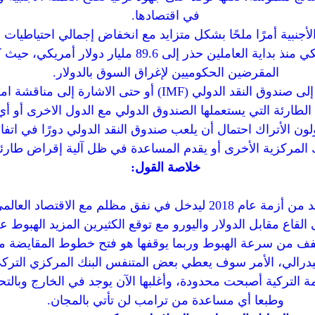
في اقتصادها.
أجنبية أمرًا ملحًا بشكل متزايد مع انخفاض إجمالي احتياطيات ا
يقرب من 17 مليار دولار أمريكي منذ بداية العاملين حذر إل
المقرضين الحكوميين لإغراق السوق بالدولار.
حتى الآن، تجنبت تركيا اللجوء إلى صندوق النقد الدولي (IMF) أو
 الطارئة التي يستعملها الصندوق الدولي مع الدول الاخرى أو أي
ون الأتراك احتمال أن يلعب صندوق النقد الدولي دورًا في اتفاق
ك المركزية الأخرى أو يقدم المساعدة في ظل آلية إقراض طارئة
خلاصة القول:
الاقتصاد التركي لم يتعافى بعد من أزمة عام 2018 ليدخل في نفق مظلم مع 
ى القاع مقابل الدولار واليورو مع توقع الكثيرين المزيد الهبوط
خفف من سرعة الهبوط وربما يوقفها هو فتح خطوط المقايضة مع ا
فيدرالي، الأمر سوف يعطي بعض المتنفس البنك المركزي التركي 
ة التركية أصبحت محدودة، وأغلبها الآن يوجد في الخارج وبالتحدي
وطبعا أي مساعدة من ترامب لن تأتي بالمجان.