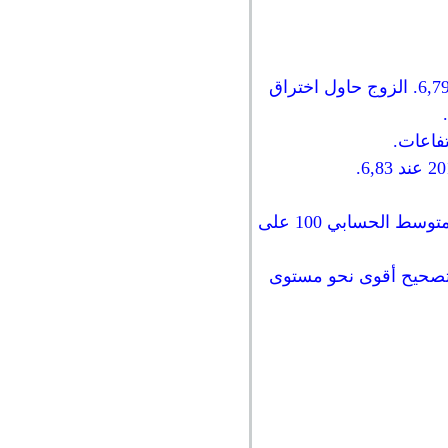
الصورة على الرسم البياني أكثر ووضوحا، السعر الآن يتداول بالقرب من القمة الاخيرة عند 6,79. الزوج حاول اختراق
تفاعات.
على الجانب الهابط، لدينا مستوى الدعم المتمثل في الحد السفلي للقناة السعرية الهابطة والمتوسط الحسابي 100 على
شرط للهبوط في حركة تصحيح أقوى نحو مستوى