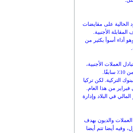
ثل.
ود الحالية على مقايضات
المقابلة الأجنبية.
يهدف إلى دعم العملة المحلية التي انخفضت بنسبة 14% منذ بداية عام 2020، وهو أداء أسوأ بكثير من
B) الحد الأقصى لمعاملات تبادل العملات الأجنبية،
 بالنسبة للبنوك التركية. لكن تركيا
ستقرار المالي في البلاد وإدارة
ختصار، البنوك المؤسسات المالية لديها سوق خاص بها أين يمكنها تبادل أو مقايضة swap العملات والديون بهدف
حجم التداول، وفيه أيضا تتم أيضا