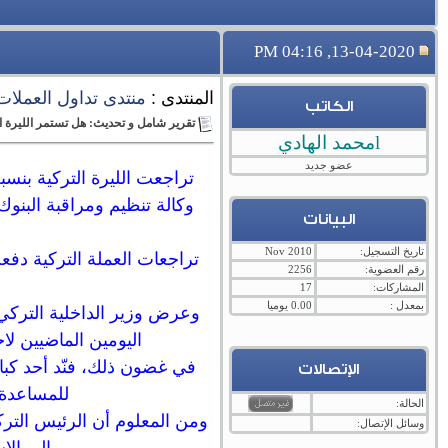
13-04-2020, 04:16 PM
المنتدى :
منتدى تداول العملات ال
الكاتب
تقرير شامل و تحديث: هل تستمر الليرة ا
lمحمد الهادي
عضو جديد
وكالة تنظيم ومراقبة البنوك
البيانات
تاريخ التسجيل:
Nov 2010
رقم العضوية:
2256
المشاركات:
17
بمعدل :
0.00 يوميا
وعرض وزير الداخلية التركي،
اليومين الماضيين ل
في غضون ذلك، فنّد أحد كبار
الإتصالات
للمساعدة ف
الحالة:
ومن المعلوم أن الرئيس الترك
وسائل الإتصال: