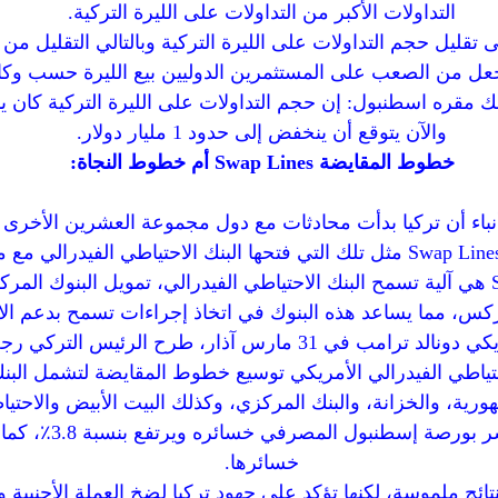
التداولات الأكبر من التداولات على الليرة التركية.
ى تقليل حجم التداولات على الليرة التركية وبالتالي التقليل من
 من الصعب على المستثمرين الدوليين بيع الليرة حسب وكالة
والآن يتوقع أن ينخفض إلى حدود 1 مليار دولار.
خطوط المقايضة Swap Lines أم خطوط النجاة:
باء أن تركيا بدأت محادثات مع دول مجموعة العشرين الأخرى 
خطوط المقايضة Swap Lines هي آلية تسمح البنك الاحتياطي الفيدرالي، تمويل البنوك 
كس، مما يساعد هذه البنوك في اتخاذ إجراءات تسمح بدعم الاقت
خلال مكالمة مع الرئيس الأمريكي دونالد ترامب في 31 مارس آذار، 
ياطي الفيدرالي الأمريكي توسيع خطوط المقايضة لتشمل البنك
ية، والخزانة، والبنك المركزي، وكذلك البيت الأبيض والاحتياط
وبعد صدور الخبر عكس 
خسائرها.
ئج ملموسة، لكنها تؤكد على جهود تركيا لضخ العملة الأجنبية وب