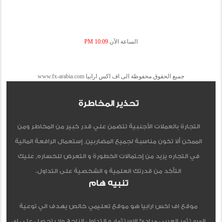
الساعة الآن
10:09 PM
جميع الحقوق محفوظة الى اف اكس ارابيا www.fx-arabia.com
تحذير المخاطرة
التجارة بالعملات الأجنبية تتضمن علي قدر كبير من المخاطر ومن
الممكن ألا تكون مناسبة لجميع المضاربين, إستعمال الرافعة المالية
في التجاره يزيد من إحتمالات الخطورة و التعرض للخساره, عليك
التأكد من قدرتك العلمية و الشخصية على التداول.
تنبيه هام
موقع اف اكس ارابيا هو موقع تعليمي خالص يهدف الي توعية
المستثمر العربي مبادئ الاستثمار و التداول الناجح ولا يتحصل علي اي