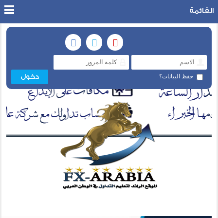
القائمة
حفظ البيانات؟