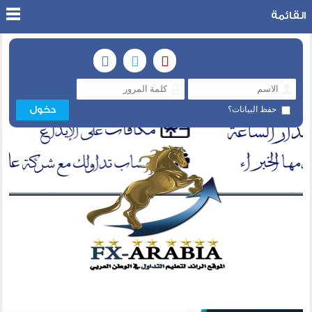
القائمة
حفظ البيانات؟