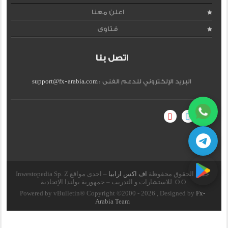
اعلن معنا
فتاوى
اتصل بنا
البريد الإلكتروني للدعم الفنى :
support@fx-arabia.com
جميع الحقوق محفوظة
اف اكس ارابيا
– احدى مواقع Inwestopedia Sp. Z
O.O. للاستشارات و التدريب – جمهورية بولندا الإتحادية.
Powered by vBulletin® Copyright ©2000 - 2026 , Designed by
Fx-
Arabia Team