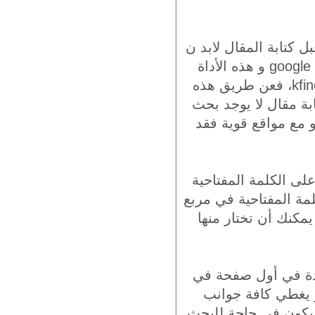
كتابة المقال لابد ن
تحديد هذه الكلمات و فحصها عن طريق بعض الأدوات مثل google keyword planner و هذه الأداة
مجانية كما يوجد بعض الأدوات الفعالة التي يمكنك إستخدامها مثل ahref و kfinder، فعن طريق هذه
بة مقال لا يوجد بحث
و مع مواقع قوية فقد
لى الكلمة المفتاحية
مة المفتاحية في مربع
كنك أن تختار منها
ودة في أول صفحة في
و يغطي كافة جوانب
 يكون في حاجة للبحث