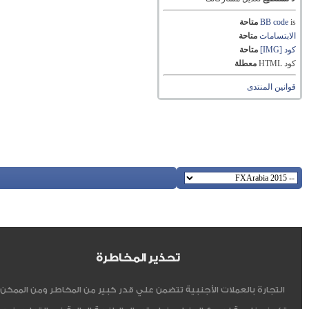
is
BB code
متاحة
الابتسامات
متاحة
كود [IMG]
متاحة
كود HTML
معطلة
قوانين المنتدى
تحذير المخاطرة
التجارة بالعملات الأجنبية تتضمن علي قدر كبير من المخاطر ومن الممكن أ