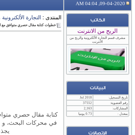
09-04-2020, 04:04 AM
المنتدى :
التجارة الألكترونية
الكاتب
خطوات كتابة مقال حصري متوافق مع ا
الربح من الانترنت
مشرف قسم التجارة الألكترونية والربح من
الأنترنت
البيانات
تاريخ التسجيل:
Jul 2018
رقم العضوية:
37552
المشاركات:
2,163
كتابة مقال حصري متواف
بمعدل :
0.73 يوميا
في محركات البحث، و بال
يجذب
الإتصالات