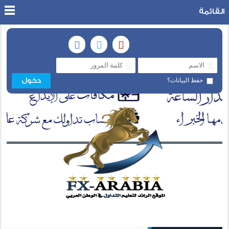
القائمة
حفظ البيانات؟