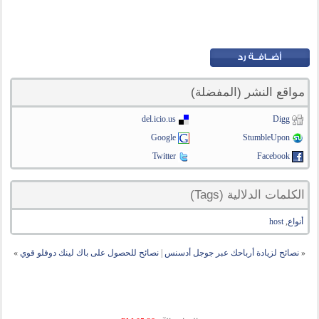
مواقع النشر (المفضلة)
del.icio.us
Digg
Google
StumbleUpon
Twitter
Facebook
الكلمات الدلالية (Tags)
أنواع
,
host
«
نصائح لزيادة أرباحك عبر جوجل أدسنس
|
نصائح للحصول على باك لينك دوفلو قوي
»