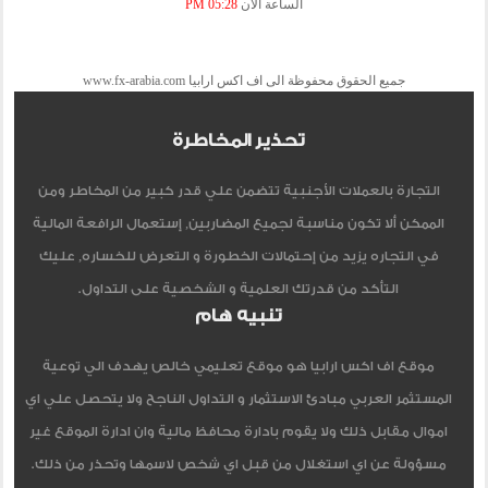
الساعة الآن
05:28 PM
جميع الحقوق محفوظة الى اف اكس ارابيا www.fx-arabia.com
تحذير المخاطرة
التجارة بالعملات الأجنبية تتضمن علي قدر كبير من المخاطر ومن
الممكن ألا تكون مناسبة لجميع المضاربين, إستعمال الرافعة المالية
في التجاره يزيد من إحتمالات الخطورة و التعرض للخساره, عليك
التأكد من قدرتك العلمية و الشخصية على التداول.
تنبيه هام
موقع اف اكس ارابيا هو موقع تعليمي خالص يهدف الي توعية
المستثمر العربي مبادئ الاستثمار و التداول الناجح ولا يتحصل علي اي
اموال مقابل ذلك ولا يقوم بادارة محافظ مالية وان ادارة الموقع غير
مسؤولة عن اي استغلال من قبل اي شخص لاسمها وتحذر من ذلك.