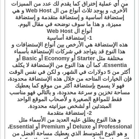
من أي عملية إختراق كما يقدم لك عدد من المميزات
الأخرى، و يوجد ثلاث أنواع من ال Web Host و هي
إستضافة أساسية و إستضافة متقدمة و إستضافة
مميزة، و هذا ما سوف نوضحه في مقال اليوم.
أنواع ال Web Host
1- إستضافة أساسية
هذه الإستضافة هي الأرخص بين أنواع الإستضافات و
هذا النوع قد يتواجد في شركات الإستضافة بأسماء
مختلفة مثل Starter أو Economy أو Basic أو
Essentia، كما أن هذا النوع من الإستضافة لا يكلف
أكثر من 5 دولارات في الشهر، و لكن في نفس الوقت
فإن الخيارات المتاحه من خلال هذه الإستضافة محدودة،
فهو لا يسمح بإستضافة أكثر من موقع كما يعطيك
مساحة تخزين و سرعة محدودة، و بالتالي فهو مناسب
فقط للمواقع الصغيرة و لأصحاب الموقع الواحد
المبتدئين أو لشخص ميزانيته محدودة.
2- إستضافة متقدمة
و هذا النوع يطلق عليه العديد من الأسماء مثل
Professional أو Deluxe أو Premium أو Essential،
و هو النوع المتوسط الذي يعطيك مساحة أفضل من