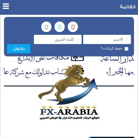
القائمة
حفظ البيانات؟