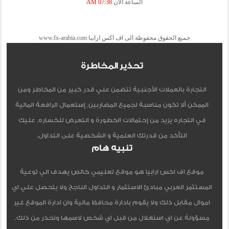
الساعة الآن
07:38 AM
جميع الحقوق محفوظة الى اف اكس ارابيا www.fx-arabia.com
تحذير المخاطرة
التجارة بالعملات الأجنبية تتضمن علي قدر كبير من المخاطر ومن
الممكن ألا تكون مناسبة لجميع المضاربين, إستعمال الرافعة المالية
في التجاره يزيد من إحتمالات الخطورة و التعرض للخساره, عليك
التأكد من قدرتك العلمية و الشخصية على التداول.
تنبيه هام
موقع اف اكس ارابيا هو موقع تعليمي خالص يهدف الي توعية
المستثمر العربي مبادئ الاستثمار و التداول الناجح ولا يتحصل علي اي
اموال مقابل ذلك ولا يقوم بادارة محافظ مالية وان ادارة الموقع غير
مسؤولة عن اي استغلال من قبل اي شخص لاسمها وتحذر من ذلك.