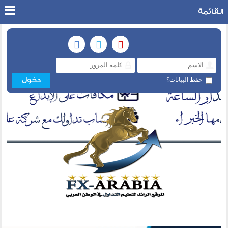
القائمة
حفظ البيانات؟