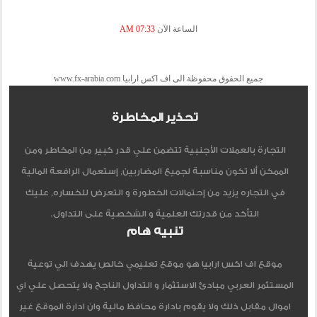
الساعة الآن
07:33 AM
جميع الحقوق محفوظة الى اف اكس ارابيا www.fx-arabia.com
تحذير المخاطرة
التجارة بالعملات الأجنبية تتضمن علي قدر كبير من المخاطر ومن
الممكن ألا تكون مناسبة لجميع المضاربين, إستعمال الرافعة المالية
في التجاره يزيد من إحتمالات الخطورة و التعرض للخساره, عليك
التأكد من قدرتك العلمية و الشخصية على التداول.
تنبيه هام
موقع اف اكس ارابيا هو موقع تعليمي خالص يهدف الي توعية
المستثمر العربي مبادئ الاستثمار و التداول الناجح ولا يتحصل علي اي
اموال مقابل ذلك ولا يقوم بادارة محافظ مالية وان ادارة الموقع غير