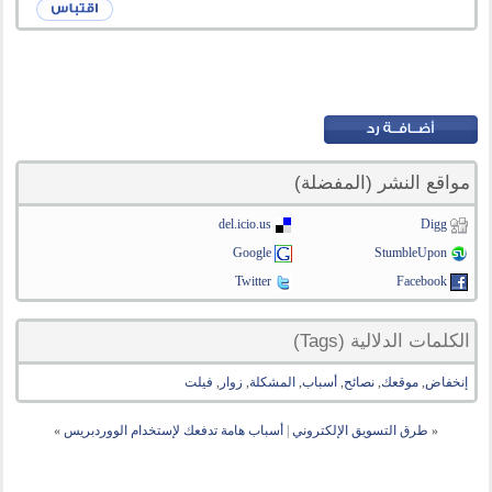
مواقع النشر (المفضلة)
del.icio.us
Digg
Google
StumbleUpon
Twitter
Facebook
الكلمات الدلالية (Tags)
إنخفاض
,
موقعك
,
نصائح
,
أسباب
,
المشكلة
,
زوار
,
فيلت
«
طرق التسويق الإلكتروني
|
أسباب هامة تدفعك لإستخدام الووردبريس
»