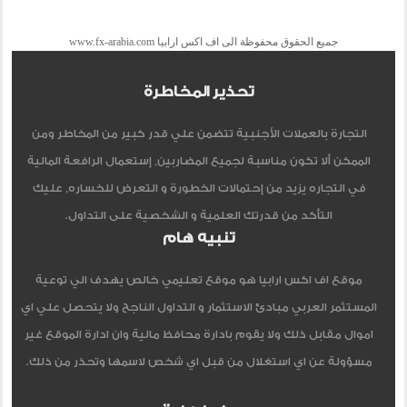
جميع الحقوق محفوظة الى اف اكس ارابيا www.fx-arabia.com
تحذير المخاطرة
التجارة بالعملات الأجنبية تتضمن علي قدر كبير من المخاطر ومن
الممكن ألا تكون مناسبة لجميع المضاربين, إستعمال الرافعة المالية
في التجاره يزيد من إحتمالات الخطورة و التعرض للخساره, عليك
التأكد من قدرتك العلمية و الشخصية على التداول.
تنبيه هام
موقع اف اكس ارابيا هو موقع تعليمي خالص يهدف الي توعية
المستثمر العربي مبادئ الاستثمار و التداول الناجح ولا يتحصل علي اي
اموال مقابل ذلك ولا يقوم بادارة محافظ مالية وان ادارة الموقع غير
مسؤولة عن اي استغلال من قبل اي شخص لاسمها وتحذر من ذلك.