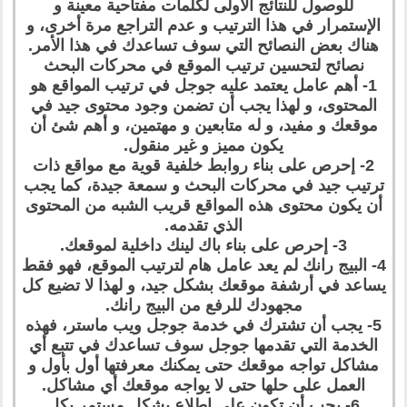
للوصول للنتائج الأولى لكلمات مفتاحية معينة و
الإستمرار في هذا الترتيب و عدم التراجع مرة أخرى، و
هناك بعض النصائح التي سوف تساعدك في هذا الأمر.
نصائح لتحسين ترتيب الموقع في محركات البحث
1- أهم عامل يعتمد عليه جوجل في ترتيب المواقع هو
المحتوى، و لهذا يجب أن تضمن وجود محتوى جيد في
موقعك و مفيد، و له متابعين و مهتمين، و أهم شئ أن
يكون مميز و غير منقول.
2- إحرص على بناء روابط خلفية قوية مع مواقع ذات
ترتيب جيد في محركات البحث و سمعة جيدة، كما يجب
أن يكون محتوى هذه المواقع قريب الشبه من المحتوى
الذي تقدمه.
3- إحرص على بناء باك لينك داخلية لموقعك.
4- البيج رانك لم يعد عامل هام لترتيب الموقع، فهو فقط
يساعد في أرشفة موقعك بشكل جيد، و لهذا لا تضيع كل
مجهودك للرفع من البيج رانك.
5- يجب أن تشترك في خدمة جوجل ويب ماستر، فهذه
الخدمة التي تقدمها جوجل سوف تساعدك في تتبع أي
مشاكل تواجه موقعك حتى يمكنك معرفتها أول بأول و
العمل على حلها حتى لا يواجه موقعك أي مشاكل.
6- يجب أن تكون على إطلاع بشكل مستمر بكل