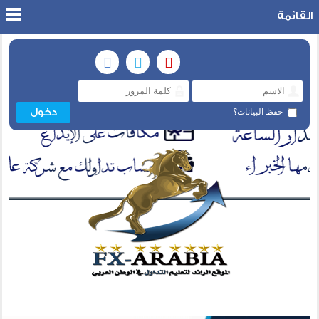
القائمة
حفظ البيانات؟