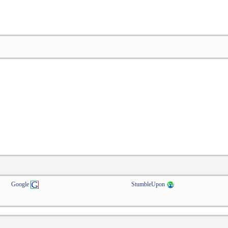
Google
StumbleUpon