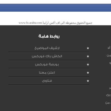
جميع الحقوق محفوظة الى اف اكس ارابيا www.fx-arabia.com
روابط هامة
لا
ارشيف المواضيع
من
الكاش باك فوركس
و
بورصة فوركس
اعلن معنا
فتاوى
ر
ذلك
 من