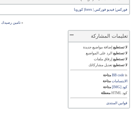
فوركس| فيديو فوركس | forex| كورونا
«
تامين رصيدك 
تعليمات المشاركة
لا تستطيع
إضافة مواضيع جديدة
لا تستطيع
الرد على المواضيع
لا تستطيع
إرفاق ملفات
لا تستطيع
تعديل مشاركاتك
is
BB code
متاحة
الابتسامات
متاحة
كود [IMG]
متاحة
كود HTML
معطلة
قوانين المنتدى