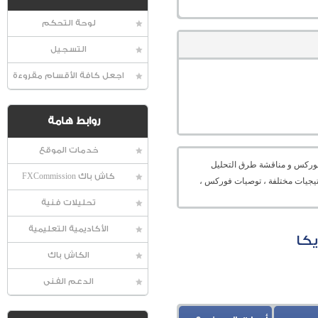
لوحة التحكم
التسجيل
اجعل كافة الأقسام مقروءة
روابط هامة
خدمات الموقع
عالمية الفوركس و مناقشة طرق التحليل
كاش باك FXCommission
راتيجيات مختلفة ، توصيات فوركس ،
تحليلات فنية
الأكاديمية التعليمية
الكاش باك
الدعم الفنى