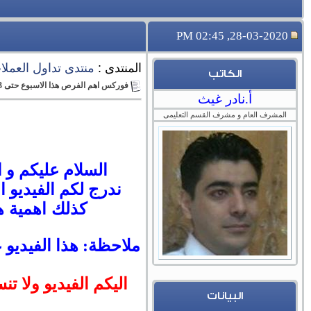
28-03-2020, 02:45 PM
المنتدى :
منتدى تداول العملات 
الكاتب
فوركس اهم الفرص هذا الاسبوع حتى 3 ابريل 2020، سكين كورونا تنحر تريليونا امريكا
أ.نادر غيث
المشرف العام و مشرف القسم التعليمى
السلام عليكم و ا
ندرج لكم
الفيديو 
كذلك اهمية ه
ملاحظة: هذا الفيديو 
اليكم الفيديو ولا تن
البيانات