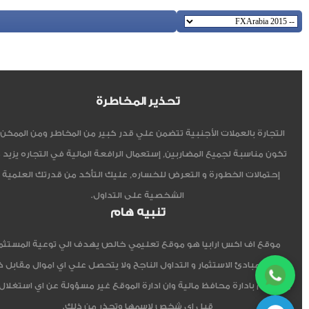
تحذير المخاطرة
التجارة بالعملات الأجنبية تتضمن علي قدر كبير من المخاطر ومن الممكن أ
تكون مناسبة لجميع المضاربين, إستعمال الرافعة المالية في التجاره يزيد 
إحتمالات الخطورة و التعرض للخساره, عليك التأكد من قدرتك العلمية 
الشخصية على التداول.
تنبيه هام
موقع اف اكس ارابيا هو موقع تعليمي خالص يهدف الي توعية المستثم
العربي مبادئ الاستثمار و التداول الناجح ولا يتحصل علي اي اموال مقابل 
ولا يقوم بادارة محافظ مالية وان ادارة الموقع غير مسؤولة عن اي استغلال
قبل اي شخص لاسمها وتحذر من ذلك.