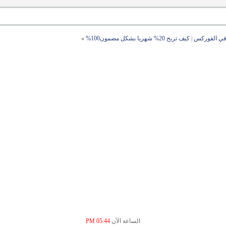
في الفوركس
|
كيف تربح 20% شهريا بشكل مضمون100%
»
الساعة الآن
05:44 PM