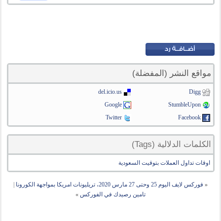
مواقع النشر (المفضلة)
del.icio.us
Digg
Google
StumbleUpon
Twitter
Facebook
الكلمات الدلالية (Tags)
اوقات تداول العملات بتوقيت السعودية
«
فوركس لايف اليوم 25 وحتى 27 مارس 2020، تريليونات امريكا بمواجهة الكورونا
|
تامين رصيدك في الفوركس
»