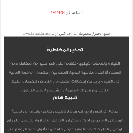
الساعة الآن
01:34 PM
جميع الحقوق محفوظة الى اف اكس ارابيا www.fx-arabia.com
تحذير المخاطرة
التجارة بالعملات الأجنبية تتضمن علي قدر كبير من المخاطر ومن
الممكن ألا تكون مناسبة لجميع المضاربين, إستعمال الرافعة المالية
في التجاره يزيد من إحتمالات الخطورة و التعرض للخساره, عليك
التأكد من قدرتك العلمية و الشخصية على التداول.
تنبيه هام
موقع اف اكس ارابيا هو موقع تعليمي خالص يهدف الي توعية
المستثمر العربي مبادئ الاستثمار و التداول الناجح ولا يتحصل علي اي
اموال مقابل ذلك ولا يقوم بادارة محافظ مالية وان ادارة الموقع غير