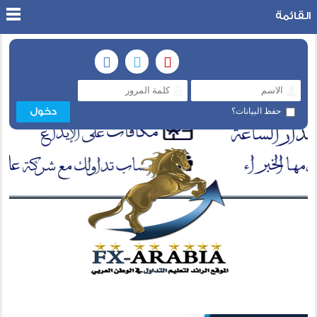
القائمة
حفظ البيانات؟