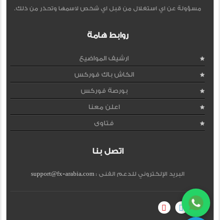
مسؤولة عن اي استغلال من قبل اي شخص لاسمها وتحذر من ذلك.
روابط هامة
ارشيف المواضيع
الكاش باك فوركس
بورصة فوركس
اعلن معنا
فتاوى
اتصل بنا
البريد الإلكتروني للدعم الفنى :
support@fx-arabia.com