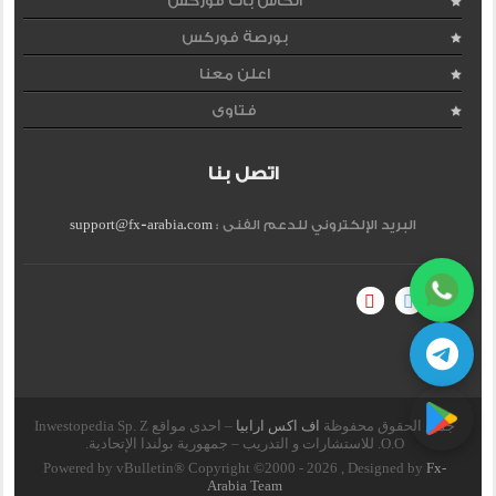
الكاش باك فوركس
بورصة فوركس
اعلن معنا
فتاوى
اتصل بنا
البريد الإلكتروني للدعم الفنى :
support@fx-arabia.com
جميع الحقوق محفوظة
اف اكس ارابيا
– احدى مواقع Inwestopedia Sp. Z
O.O. للاستشارات و التدريب – جمهورية بولندا الإتحادية.
Powered by vBulletin® Copyright ©2000 - 2026 , Designed by
Fx-
Arabia Team