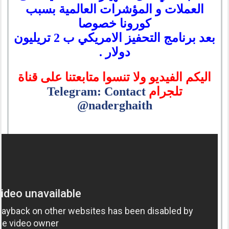
العملات و المؤشرات العالمية بسبب
كورونا خصوصا
بعد برنامج التحفيز الامريكي ب 2 تريليون
دولار .
اليكم الفيديو ولا تنسوا متابعتنا على قناة
تلجرام
Telegram: Contact
@naderghaith