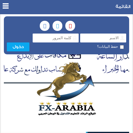
القائمة
حفظ البيانات؟