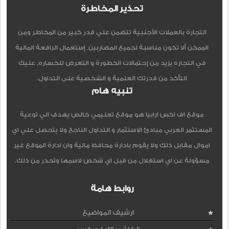
تحذير المخاطرة
التجارة بالعملات الأجنبية تتضمن علي قدر كبير من المخاطر ومن
الممكن ألا تكون مناسبة لجميع المضاربين, إستعمال الرافعة المالية
في التجاره يزيد من إحتمالات الخطورة و التعرض للخساره, عليك
التأكد من قدرتك العلمية و الشخصية على التداول.
تنبيه هام
موقع اف اكس ارابيا هو موقع تعليمي خالص يهدف الي توعية
المستثمر العربي مبادئ الاستثمار و التداول الناجح ولا يتحصل علي اي
اموال مقابل ذلك ولا يقوم بادارة محافظ مالية وان ادارة الموقع غير
مسؤولة عن اي استغلال من قبل اي شخص لاسمها وتحذر من ذلك.
روابط هامة
ارشيف المواضيع