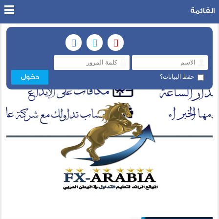
القائمة
حفظ البيانات؟