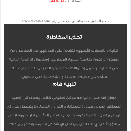
الساعة الآن
07:15 AM
جميع الحقوق محفوظة الى اف اكس ارابيا www.fx-arabia.com
تحذير المخاطرة
التجارة بالعملات الأجنبية تتضمن علي قدر كبير من المخاطر ومن
الممكن ألا تكون مناسبة لجميع المضاربين, إستعمال الرافعة المالية
في التجاره يزيد من إحتمالات الخطورة و التعرض للخساره, عليك
التأكد من قدرتك العلمية و الشخصية على التداول.
تنبيه هام
موقع اف اكس ارابيا هو موقع تعليمي خالص يهدف الي توعية
المستثمر العربي مبادئ الاستثمار و التداول الناجح ولا يتحصل علي اي
اموال مقابل ذلك ولا يقوم بادارة محافظ مالية وان ادارة الموقع غير
مسؤولة عن اي استغلال من قبل اي شخص لاسمها وتحذر من ذلك.