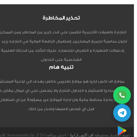
تحذير المخاطرة
التجارة بالعملات الأجنبية تتضمن علي قدر كبير من المخاطر ومن الممكن أ
تكون مناسبة لجميع المضاربين, إستعمال الرافعة المالية في التجاره يزيد 
إحتمالات الخطورة و التعرض للخساره, عليك التأكد من قدرتك العلمية 
الشخصية على التداول.
تنبيه هام
موقع اف اكس ارابيا هو موقع تعليمي خالص يهدف الي توعية المستثم
العربي مبادئ الاستثمار و التداول الناجح ولا يتحصل علي اي اموال مقابل 
ولا يقوم بادارة محافظ مالية وان ادارة الموقع غير مسؤولة عن اي استغلال
قبل اي شخص لاسمها وتحذر من ذلك.
جميع الحقوق محفوظة
اف اكس ارابيا
– احدى مواقع Inwestopedia Sp. Z O.O. للاستشارات و التدريب – جمهورية بولندا الإتحادية.