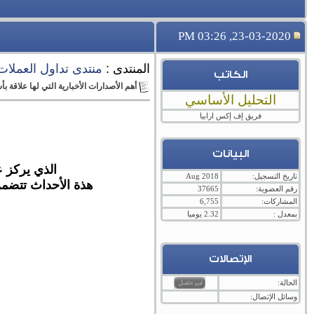
23-03-2020, 03:26 PM
المنتدى :
منتدى تداول العملات ال
الكاتب
أهم الأصدارات الأخبارية التي لها علاقة ب
التحليل الأساسي
فريق إف إكس ارابيا
البيانات
الذي يركز ع
تاريخ التسجيل:
Aug 2018
هذة الأحداث تتضمن 
رقم العضوية:
37665
المشاركات:
6,755
بمعدل :
2.32 يوميا
الإتصالات
الحالة:
وسائل الإتصال: