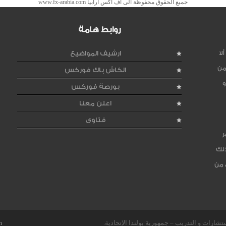
جميع الحقوق محفوظة الى اف اكس ارابيا www.fx-arabia.com
روابط هامة
لا
ارشيف المواضيع
من
الكاش باك فوركس
و
بورصة فوركس
اعلن معنا
فتاوى
ر
ذلك
 من
m