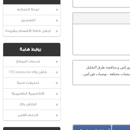
لوحة التحكم
التسجيل
اجعل كافة الأقسام مقروءة
روابط هامة
خدمات الموقع
عالمية الفوركس و مناقشة طرق التحليل
كاش باك FXCommission
راتيجيات مختلفة ، توصيات فوركس ،
تحليلات فنية
الأكاديمية التعليمية
الكاش باك
الدعم الفنى