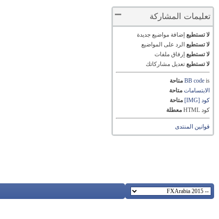
تعليمات المشاركة
لا تستطيع
إضافة مواضيع جديدة
لا تستطيع
الرد على المواضيع
لا تستطيع
إرفاق ملفات
لا تستطيع
تعديل مشاركاتك
is
BB code
متاحة
الابتسامات
متاحة
كود [IMG]
متاحة
كود HTML
معطلة
قوانين المنتدى