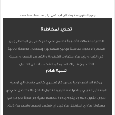
جميع الحقوق محفوظة الى اف اكس ارابيا www.fx-arabia.com
تحذير المخاطرة
التجارة بالعملات الأجنبية تتضمن علي قدر كبير من المخاطر ومن
الممكن ألا تكون مناسبة لجميع المضاربين, إستعمال الرافعة المالية
في التجاره يزيد من إحتمالات الخطورة و التعرض للخساره, عليك
التأكد من قدرتك العلمية و الشخصية على التداول.
تنبيه هام
موقع اف اكس ارابيا هو موقع تعليمي خالص يهدف الي توعية
المستثمر العربي مبادئ الاستثمار و التداول الناجح ولا يتحصل علي اي
اموال مقابل ذلك ولا يقوم بادارة محافظ مالية وان ادارة الموقع غير
مسؤولة عن اي استغلال من قبل اي شخص لاسمها وتحذر من ذلك.