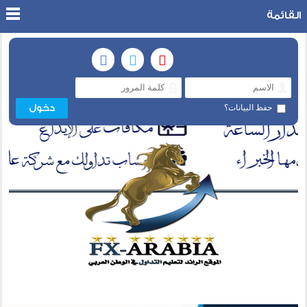
القائمة
حفظ البيانات؟