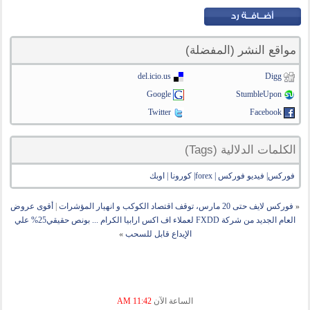
مواقع النشر (المفضلة)
del.icio.us
Digg
Google
StumbleUpon
Twitter
Facebook
الكلمات الدلالية (Tags)
فوركس| فيديو فوركس | forex| كورونا | اوبك
«
فوركس لايف حتى 20 مارس، توقف اقتصاد الكوكب و انهيار المؤشرات
|
أقوى عروض
العام الجديد من شركة FXDD لعملاء اف اكس ارابيا الكرام ... بونص حقيقي25% علي
الإيداع قابل للسحب
»
الساعة الآن
11:42 AM