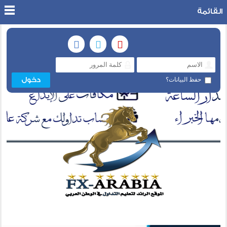
القائمة
حفظ البيانات؟