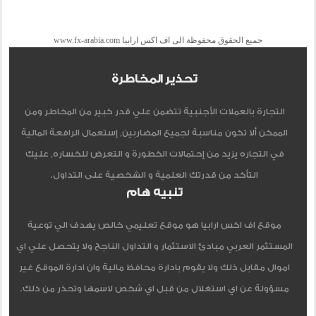
جميع الحقوق محفوظة الى اف اكس ارابيا www.fx-arabia.com
تحذير المخاطرة
التجارة بالعملات الأجنبية تتضمن علي قدر كبير من المخاطر ومن
الممكن ألا تكون مناسبة لجميع المضاربين, إستعمال الرافعة المالية
في التجاره يزيد من إحتمالات الخطورة و التعرض للخساره, عليك
التأكد من قدرتك العلمية و الشخصية على التداول.
تنبيه هام
موقع اف اكس ارابيا هو موقع تعليمي خالص يهدف الي توعية
المستثمر العربي مبادئ الاستثمار و التداول الناجح ولا يتحصل علي اي
اموال مقابل ذلك ولا يقوم بادارة محافظ مالية وان ادارة الموقع غير
مسؤولة عن اي استغلال من قبل اي شخص لاسمها وتحذر من ذلك.