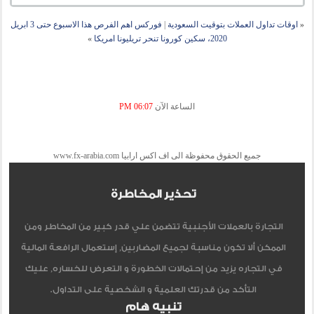
«
اوقات تداول العملات بتوقيت السعودية
|
فوركس اهم الفرص هذا الاسبوع حتى 3 ابريل
2020، سكين كورونا تنحر تريليونا امريكا
»
الساعة الآن
06:07 PM
جميع الحقوق محفوظة الى اف اكس ارابيا www.fx-arabia.com
تحذير المخاطرة
التجارة بالعملات الأجنبية تتضمن علي قدر كبير من المخاطر ومن
الممكن ألا تكون مناسبة لجميع المضاربين, إستعمال الرافعة المالية
في التجاره يزيد من إحتمالات الخطورة و التعرض للخساره, عليك
التأكد من قدرتك العلمية و الشخصية على التداول.
تنبيه هام