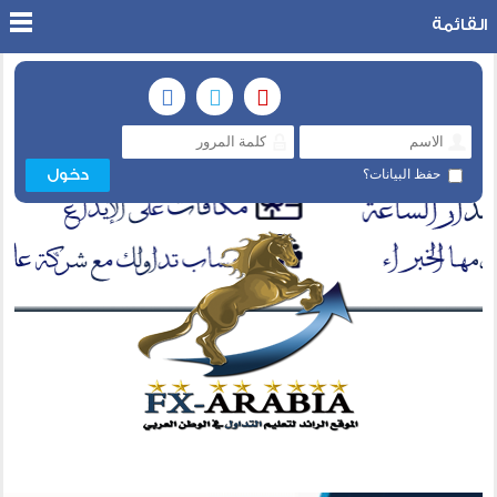
القائمة
حفظ البيانات؟