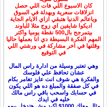
كان الاسبوع اللي فات اللي حصل
انزلاقات سعرية وبهدلة في السوق
وياعالم الدنيا هتبقي ازاي الايام الجاية
اديكوا شايفين اي زوج مثلا للباوند
بيتمرجح بال500 نقطة يوميا واكتر
المهم الفكرة البسيطة دي انا بعملها حاليا
وقلتها في اخر مشاركة في ورشتي اللي
في التوقيع
وهي تعتبر وسيلة من ادارة راس المال
عشان تحافظ علي فلوسك
والفكرة هي شوف انت عايز تغامر بكام
في كل صفقة والمبلغ ده هو اللي يكون
في حسابك واسحب باقي راس مالك
خليه في ايدك
مثال معاك 1000$ اكيد مش هتدخل بيهم