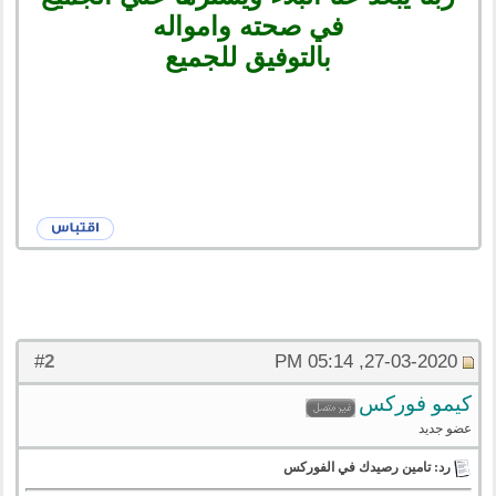
في صحته وامواله
بالتوفيق للجميع
2
#
27-03-2020, 05:14 PM
كيمو فوركس
عضو جديد
رد: تامين رصيدك في الفوركس