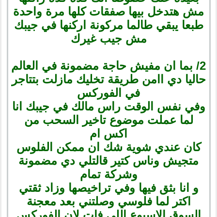
مش هتدخل بيها صفقات كلها مرة واحدة
طبعا يبقي طالما مركونة اركنها في جيبك
مش جيب غيرك
2/ بما ان مفيش حاجة مضمونة في العالم
حاليا دي اامن طريقة تخليك مازلت بتتاجر
في الفوركس
وفي نفس الوقت راس مالك في جيبك انا
لما عملت موضوع تاخير السحب من
اكس ام
كان عندي شوية شك ان ممكن الفلوس
متجيش وناس كتير قالتلي دي مضمونة
وشركة تمام
و انا بثق فيها وفي تراخيصها وزاد ثقتي
اكتر لما فلوسي وصلتني بعد معجنة
السوق الاسبوع اللي فات لان الفوركس