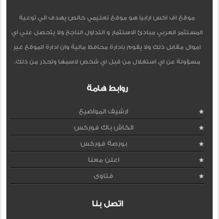
موقع اف اكس ارابيا هو موقع تعليمي خالص يهدف الي توعية
المستثمر العربي مبادئ الاستثمار و التداول الناجح ولا يتحصل علي اي
اموال مقابل ذلك ولا يقوم بادارة محافظ مالية وان ادارة الموقع غير
مسؤولة عن اي استغلال من قبل اي شخص لاسمها وتحذر من ذلك.
روابط هامة
ارشيف المواضيع
الكاش باك فوركس
بورصة فوركس
اعلن معنا
فتاوى
اتصل بنا