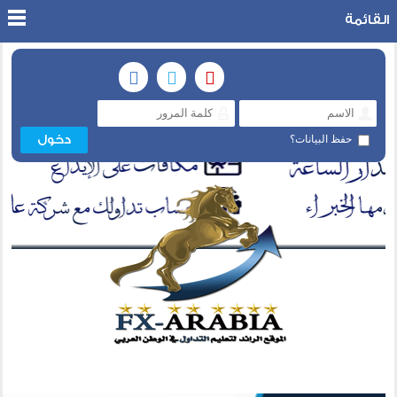
القائمة
حفظ البيانات؟