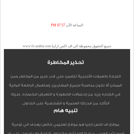
الساعة الآن
07:57 PM
جميع الحقوق محفوظة الى اف اكس ارابيا www.fx-arabia.com
تحذير المخاطرة
التجارة بالعملات الأجنبية تتضمن علي قدر كبير من المخاطر ومن
الممكن ألا تكون مناسبة لجميع المضاربين, إستعمال الرافعة المالية
في التجاره يزيد من إحتمالات الخطورة و التعرض للخساره, عليك
التأكد من قدرتك العلمية و الشخصية على التداول.
تنبيه هام
موقع اف اكس ارابيا هو موقع تعليمي خالص يهدف الي توعية
المستثمر العربي مبادئ الاستثمار و التداول الناجح ولا يتحصل علي اي