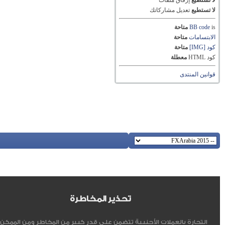
لا تستطيع
إرفاق ملفات
لا تستطيع
تعديل مشاركاتك
is
BB code
متاحة
الابتسامات
متاحة
كود [IMG]
متاحة
كود HTML
معطلة
قوانين المنتدى
تحذير المخاطرة
التجارة بالعملات الأجنبية تتضمن علي قدر كبير من المخاطر ومن الممكن أ