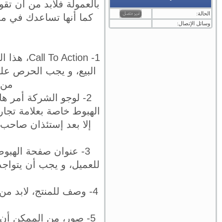
بالعمولة فلابد من أن تقو
الحالة:
كما أنها تساعدك في مع
وسائل الإتصال:
1- ction
البيع، و يجب الحرص عل
من زر Call To Action في 
2- لوجو الشركة أمر 
الهبوط خاصة بعلامة تجار
إلا بعد إستئذان صاحب 
3- عنوان صفحة الهبو
للعميل، و يجب أن يتوا
4- وصف للمنتج، لابد 
5- صور، من الممكن أن