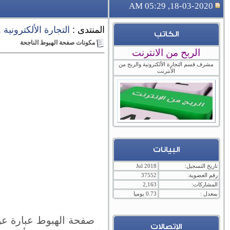
18-03-2020, 05:29 AM
المنتدى :
التجارة الألكترونية
الكاتب
مكونات صفحة الهبوط الناجحة
الربح من الانترنت
مشرف قسم التجارة الألكترونية والربح من
الأنترنت
البيانات
تاريخ التسجيل:
Jul 2018
رقم العضوية:
37552
المشاركات:
2,163
بمعدل :
0.73 يوميا
صفحة الهبوط عبارة عن
الإتصالات