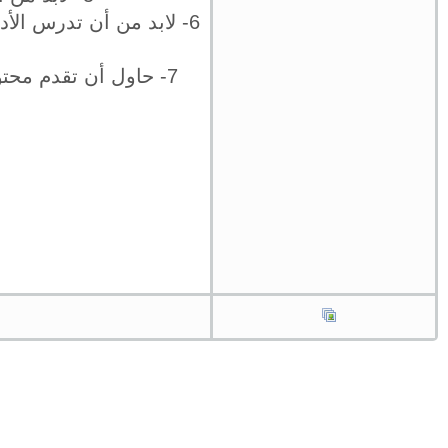
6- لابد من أن تدرس الأ
7- حاول أن تقدم محت