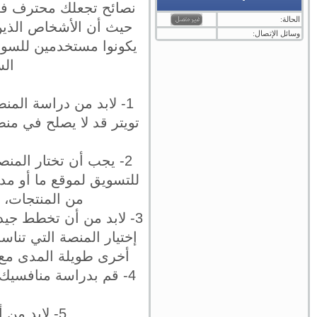
نصائح تجعلك محترف في 
الحالة:
حيث أن الأشخاص الذين 
وسائل الإتصال:
يكونوا مستخدمين للسوشي
الس
1- لابد من دراسة الم
تويتر قد لا يصلح في من
2- يجب أن تختار المنص
للتسويق لموقع ما أو مد
من المنتجات، و
3- لابد من أن تخطط جيد
إختيار المنصة التي تنا
أخرى طويلة المدى مع 
4- قم بدراسة منافسيك 
5- لابد من أن تكون مبدع و متجدد، و تفكر خارج الصندوق حتى تنجح و تتميز.