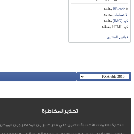
is
BB code
متاحة
الابتسامات
متاحة
كود [IMG]
متاحة
كود HTML
معطلة
قوانين المنتدى
تحذير المخاطرة
التجارة بالعملات الأجنبية تتضمن علي قدر كبير من المخاطر ومن الممكن أ