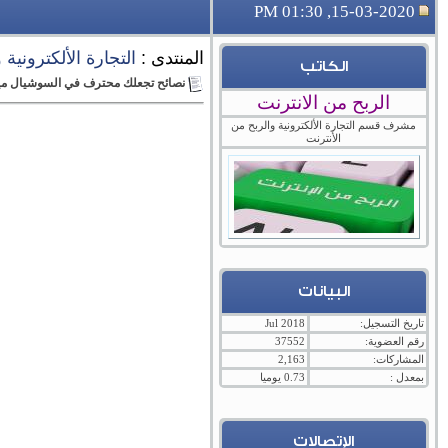
15-03-2020, 01:30 PM
المنتدى :
التجارة الألكترونية
الكاتب
نصائح تجعلك محترف في السوشيال ميد
الربح من الانترنت
مشرف قسم التجارة الألكترونية والربح من
الأنترنت
البيانات
تاريخ التسجيل:
Jul 2018
رقم العضوية:
37552
المشاركات:
2,163
بمعدل :
0.73 يوميا
الإتصالات