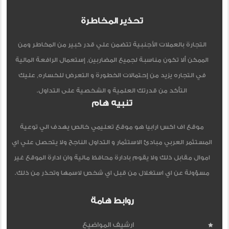
تحذير المخاطرة
التجارة بالعملات الأجنبية تتضمن علي قدر كبير من المخاطر ومن
الممكن ألا تكون مناسبة لجميع المضاربين, إستعمال الرافعة المالية
في التجاره يزيد من إحتمالات الخطورة و التعرض للخساره, عليك
التأكد من قدرتك العلمية و الشخصية على التداول.
تنبيه هام
موقع اف اكس ارابيا هو موقع تعليمي خالص يهدف الي توعية
المستثمر العربي مبادئ الاستثمار و التداول الناجح ولا يتحصل علي اي
اموال مقابل ذلك ولا يقوم بادارة محافظ مالية وان ادارة الموقع غير
مسؤولة عن اي استغلال من قبل اي شخص لاسمها وتحذر من ذلك.
روابط هامة
ارشيف المواضيع