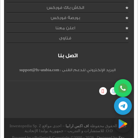
الكاش باك فوركس
بورصة فوركس
اعلن معنا
فتاوى
اتصل بنا
البريد الإلكتروني للدعم الفنى :
support@fx-arabia.com
جميع الحقوق محفوظة
اف اكس ارابيا
– احدى مواقع Inwestopedia Sp. Z
O.O. للاستشارات و التدريب – جمهورية بولندا الإتحادية.
Powered by vBulletin® Copyright ©2000 - 2026 , Designed by
Fx-