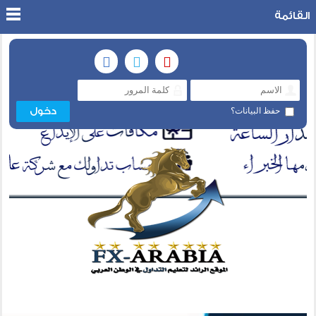
القائمة
حفظ البيانات؟