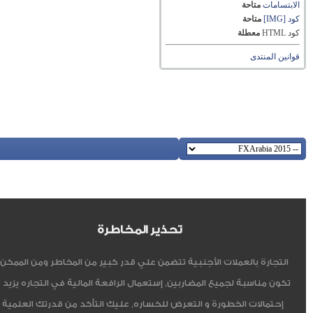
الابتسامات
متاحة
كود [IMG]
متاحة
كود HTML
معطلة
قوانين المنتدى
تحذير المخاطرة
التجارة بالعملات الأجنبية تتضمن علي قدر كبير من المخاطر ومن الممكن أ
تكون مناسبة لجميع المضاربين, إستعمال الرافعة المالية في التجاره يزيد 
إحتمالات الخطورة و التعرض للخساره, عليك التأكد من قدرتك العلمية 