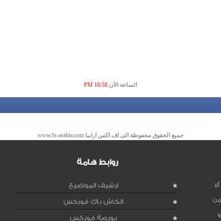
الساعة الآن
10:58 PM
جميع الحقوق محفوظة الى اف اكس ارابيا www.fx-arabia.com
روابط هامة
لا
ارشيف المواضيع
من
الكاش باك فوركس
و
بورصة فوركس