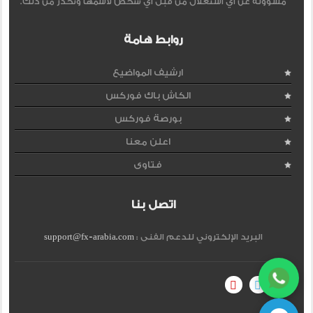
مسؤولة عن اي استغلال من قبل اي شخص لاسمها وتحذر من ذلك.
روابط هامة
ارشيف المواضيع
الكاش باك فوركس
بورصة فوركس
اعلن معنا
فتاوى
اتصل بنا
البريد الإلكتروني للدعم الفنى :
support@fx-arabia.com