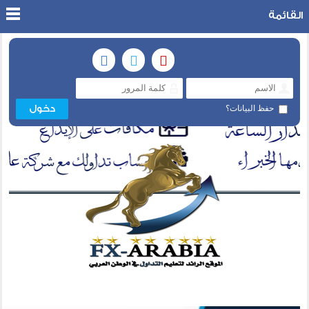
القائمة
حفظ البيانات؟