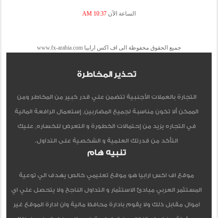
الساعة الآن
10:37 AM
جميع الحقوق محفوظة الى اف اكس ارابيا www.fx-arabia.com
تحذير المخاطرة
التجارة بالعملات الأجنبية تتضمن علي قدر كبير من المخاطر ومن
الممكن ألا تكون مناسبة لجميع المضاربين, إستعمال الرافعة المالية
في التجاره يزيد من إحتمالات الخطورة و التعرض للخساره, عليك
التأكد من قدرتك العلمية و الشخصية على التداول.
تنبيه هام
موقع اف اكس ارابيا هو موقع تعليمي خالص يهدف الي توعية
المستثمر العربي مبادئ الاستثمار و التداول الناجح ولا يتحصل علي اي
اموال مقابل ذلك ولا يقوم بادارة محافظ مالية وان ادارة الموقع غير