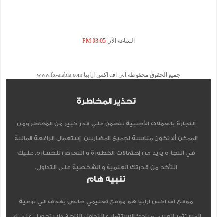
الساعة الآن
03:05 PM
جميع الحقوق محفوظة الى اف اكس ارابيا www.fx-arabia.com
تحذير المخاطرة
التجارة بالعملات الأجنبية تتضمن علي قدر كبير من المخاطر ومن
الممكن ألا تكون مناسبة لجميع المضاربين, إستعمال الرافعة المالية
في التجاره يزيد من إحتمالات الخطورة و التعرض للخساره, عليك
التأكد من قدرتك العلمية و الشخصية على التداول.
تنبيه هام
موقع اف اكس ارابيا هو موقع تعليمي خالص يهدف الي توعية
المستثمر العربي مبادئ الاستثمار و التداول الناجح ولا يتحصل علي اي