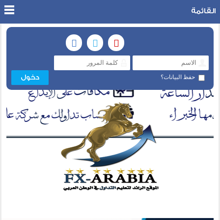
القائمة
حفظ البيانات؟