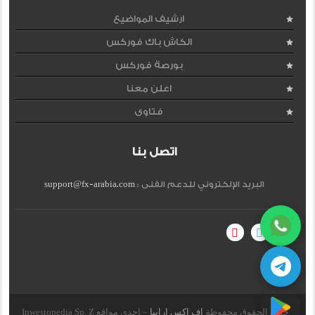
ارشيف المواضيع
الكاش باك فوركس
بورصة فوركس
اعلن معنا
فتاوى
اتصل بنا
البريد الإلكتروني للدعم الفنى :
support@fx-arabia.com
جميع الحقوق محفوظة
اف اكس ارابيا
– احدى مواقع Inwestopedia Sp. Z