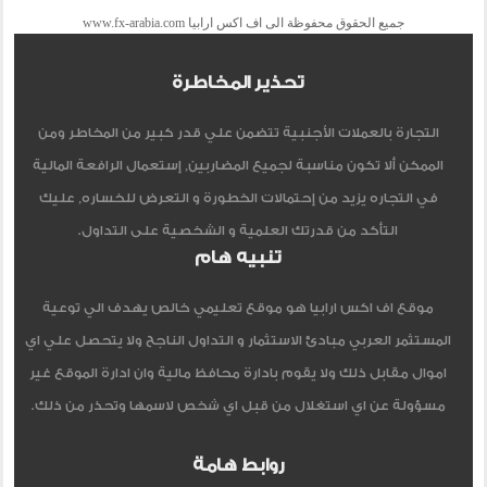
جميع الحقوق محفوظة الى اف اكس ارابيا www.fx-arabia.com
تحذير المخاطرة
التجارة بالعملات الأجنبية تتضمن علي قدر كبير من المخاطر ومن
الممكن ألا تكون مناسبة لجميع المضاربين, إستعمال الرافعة المالية
في التجاره يزيد من إحتمالات الخطورة و التعرض للخساره, عليك
التأكد من قدرتك العلمية و الشخصية على التداول.
تنبيه هام
موقع اف اكس ارابيا هو موقع تعليمي خالص يهدف الي توعية
المستثمر العربي مبادئ الاستثمار و التداول الناجح ولا يتحصل علي اي
اموال مقابل ذلك ولا يقوم بادارة محافظ مالية وان ادارة الموقع غير
مسؤولة عن اي استغلال من قبل اي شخص لاسمها وتحذر من ذلك.
روابط هامة