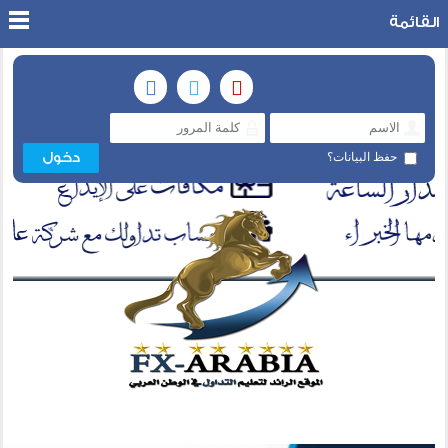
القائمة
حفظ البيانات؟