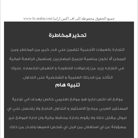
جميع الحقوق محفوظة الى اف اكس ارابيا www.fx-arabia.com
تحذير المخاطرة
التجارة بالعملات الأجنبية تتضمن علي قدر كبير من المخاطر ومن
الممكن ألا تكون مناسبة لجميع المضاربين, إستعمال الرافعة المالية
في التجاره يزيد من إحتمالات الخطورة و التعرض للخساره, عليك
التأكد من قدرتك العلمية و الشخصية على التداول.
تنبيه هام
موقع اف اكس ارابيا هو موقع تعليمي خالص يهدف الي توعية
المستثمر العربي مبادئ الاستثمار و التداول الناجح ولا يتحصل علي اي
اموال مقابل ذلك ولا يقوم بادارة محافظ مالية وان ادارة الموقع غير
مسؤولة عن اي استغلال من قبل اي شخص لاسمها وتحذر من ذلك.