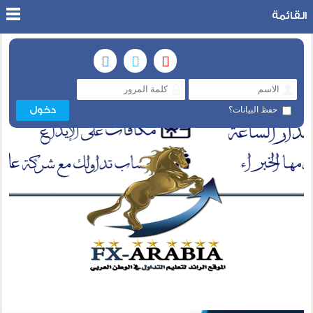
القائمة
حفظ البيانات؟