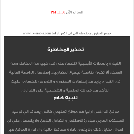
الساعة الآن
11:50 PM
جميع الحقوق محفوظة الى اف اكس ارابيا www.fx-arabia.com
تحذير المخاطرة
التجارة بالعملات الأجنبية تتضمن علي قدر كبير من المخاطر ومن
الممكن ألا تكون مناسبة لجميع المضاربين, إستعمال الرافعة المالية
في التجاره يزيد من إحتمالات الخطورة و التعرض للخساره, عليك
التأكد من قدرتك العلمية و الشخصية على التداول.
تنبيه هام
موقع اف اكس ارابيا هو موقع تعليمي خالص يهدف الي توعية
المستثمر العربي مبادئ الاستثمار و التداول الناجح ولا يتحصل علي اي
اموال مقابل ذلك ولا يقوم بادارة محافظ مالية وان ادارة الموقع غير