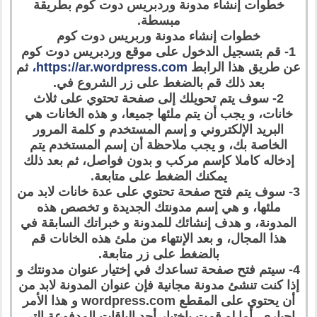
خطوات إنشاء مدونة وردبريس دوت كوم بطريقة
مبسطة.
خطوات إنشاء مدونة وربريس دوت كوم
1- قم بتسجيل الدخول على موقع وردبريس دوت كوم
عن طريق هذا الرابط
https://ar.wordpress.com،
ثم
بعد ذلك قم بالضغط على زر الشروع في.
2- سوف يتم تحويلك إلى صفحة تحتوي على ثلاث
خانات، و يجب أن يتم ملئها جميعا، و هذه الخانات هي
البريد الإلكتروني و إسم المستخدم و كلمة المرور
الخاصة بك، و يجب ملاحظة أن إسم المستخدم يتم
إدخاله كاملا كإسم مركب و بدون فواصل، ثم بعد ذلك
يمكنك الضغط على متابعة.
3- سوف يتم فتح صفحة تحتوي على عدة خانات لابد من
ملئها، و هي إسم مدونتك الجديدة و تخصص هذه
المدونة، و هدف إنشائك للمدونة و خبراتك السابقة في
هذا المجال، و بعد الإنتهاء من ملئ هذه الخانات قم
بالضغط على زر متابعة.
4- سيتم فتح صفحة تساعدك في إختيار عنوان مدونتك و
إذا كنت تنشئ مدونة مجانية فإن عنوان المدونة لابد من
أن يحتوي على المقطع wordpress.com و هذا الأمر
إجباري، أما لو قمت بإختيار أحد الباقات المدفوعة التي