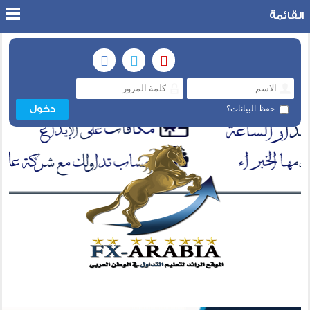
القائمة
حفظ البيانات؟