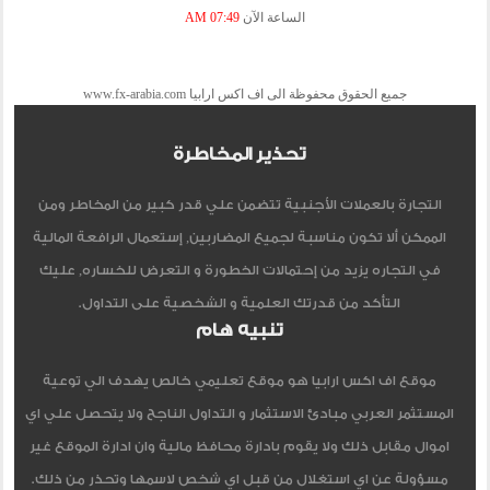
الساعة الآن
07:49 AM
جميع الحقوق محفوظة الى اف اكس ارابيا www.fx-arabia.com
تحذير المخاطرة
التجارة بالعملات الأجنبية تتضمن علي قدر كبير من المخاطر ومن
الممكن ألا تكون مناسبة لجميع المضاربين, إستعمال الرافعة المالية
في التجاره يزيد من إحتمالات الخطورة و التعرض للخساره, عليك
التأكد من قدرتك العلمية و الشخصية على التداول.
تنبيه هام
موقع اف اكس ارابيا هو موقع تعليمي خالص يهدف الي توعية
المستثمر العربي مبادئ الاستثمار و التداول الناجح ولا يتحصل علي اي
اموال مقابل ذلك ولا يقوم بادارة محافظ مالية وان ادارة الموقع غير
مسؤولة عن اي استغلال من قبل اي شخص لاسمها وتحذر من ذلك.