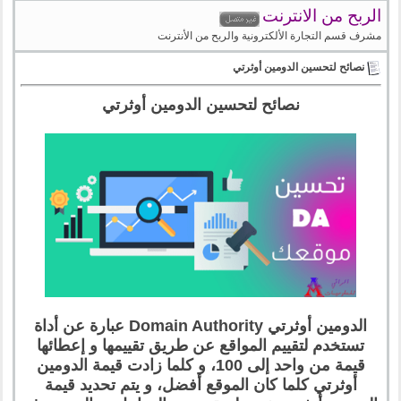
الربح من الانترنت
مشرف قسم التجارة الألكترونية والربح من الأنترنت
نصائح لتحسين الدومين أوثرتي
نصائح لتحسين الدومين أوثرتي
الدومين أوثرتي Domain Authority عبارة عن أداة
تستخدم لتقييم المواقع عن طريق تقييمها و إعطائها
قيمة من واحد إلى 100، و كلما زادت قيمة الدومين
أوثرتي كلما كان الموقع أفضل، و يتم تحديد قيمة