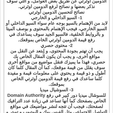
الدومين أوثرتي عن طريق بعض العوامل، و التي سوف
نذكر بعضها و نصائح لرفع الدومين اوثرتي.
نصائح لتحسين الدومين أوثرتي
1- السيو الداخلي و الخارجي
لابد من الإهتمام بالسيو بوجه عام سواء السيو الداخلي أو
السيو الخارجي، فيجب الإهتمام بالمحتوى و بوصف الميتا
و بالروابط الخلفية، فالسيو الجيد سوف يساعدك في
رفع قيمة الدومين أوثرتي الخاص بموقعك.
2- محتوى حصري
يجب أن تهتم بجودة المحتوى، و إبتعد عن النقل من
مواقع أخرى، و يجب أن يكون المقال الخاص بك
حصري، فهذا ما يميزك فنقل مواضيع من مواقع أخرى
سوف يقلل من قيمة موقعك، كما أن المقال كلما كان
أطول و ذو قيمة و يحتوي على معلومات قيمة و مفيدة
كلما ساعدك في رفع قيمة الدومين أوثرتي الخاص
بموقعك.
3- السوشيال ميديا
للسوشال ميديا دور كبير في رفع Domain Authority
الخاص بصفحتك كما أنها تساعد في زيادة عدد الترافيك
لصفحتك، فيجب أن تتجه لنشر مواضيعك في مواقع
التواصل الإجتماعي مثل الفيس بوك و اليوتيوب و تويتر و