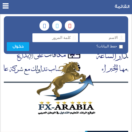
القائمة
حفظ البيانات؟