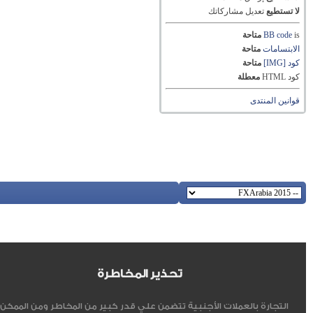
لا تستطيع
تعديل مشاركاتك
is
BB code
متاحة
الابتسامات
متاحة
كود [IMG]
متاحة
كود HTML
معطلة
قوانين المنتدى
تحذير المخاطرة
التجارة بالعملات الأجنبية تتضمن علي قدر كبير من المخاطر ومن الممكن أ