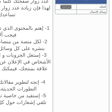
عدد زوار صفحتك كلما ك
لهذا فإن زيادة عدد زوار
الحالة:
وسائل الإتصال:
تساعدك 
1- إهتم بالمحتوى الذي
فيجب ألا
2- لكل منصة من منصات
بنشره على كل وسائل 
3- إستغل الجروبات و ا
الأشخاص في الإعلان عن 
علاقة بمنتجك، فيمكنك ا
4- إتجه لتطوير مقال
التطورات الحديثة
5- إستفيد من خاصية 
تلقي إشعارات حول كل ج