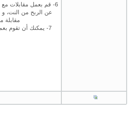
6- قم بعمل مقابلات م
عن الربح من النت، و
مقابلة م
7- يمكنك أن تقوم بعم