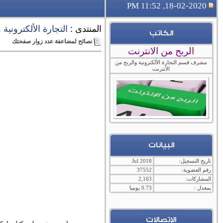
18-02-2020, 11:52 PM
المنتدى :
التجارة الألكترونية
الكاتب
نصائح لمضاعفة عدد زوار صفحتك
الربح من الانترنت
مشرف قسم التجارة الألكترونية والربح من
الأنترنت
البيانات
تاريخ التسجيل:
Jul 2018
رقم العضوية:
37552
المشاركات:
2,163
بمعدل :
0.73 يوميا
الإتصالات