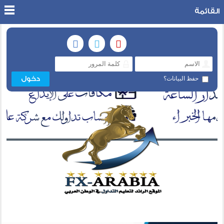
القائمة
حفظ البيانات؟