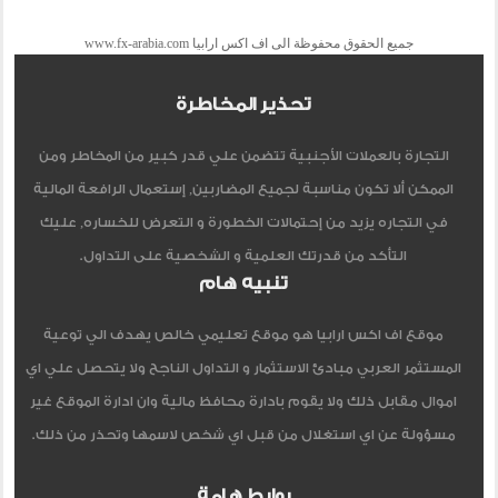
جميع الحقوق محفوظة الى اف اكس ارابيا www.fx-arabia.com
تحذير المخاطرة
التجارة بالعملات الأجنبية تتضمن علي قدر كبير من المخاطر ومن
الممكن ألا تكون مناسبة لجميع المضاربين, إستعمال الرافعة المالية
في التجاره يزيد من إحتمالات الخطورة و التعرض للخساره, عليك
التأكد من قدرتك العلمية و الشخصية على التداول.
تنبيه هام
موقع اف اكس ارابيا هو موقع تعليمي خالص يهدف الي توعية
المستثمر العربي مبادئ الاستثمار و التداول الناجح ولا يتحصل علي اي
اموال مقابل ذلك ولا يقوم بادارة محافظ مالية وان ادارة الموقع غير
مسؤولة عن اي استغلال من قبل اي شخص لاسمها وتحذر من ذلك.
روابط هامة