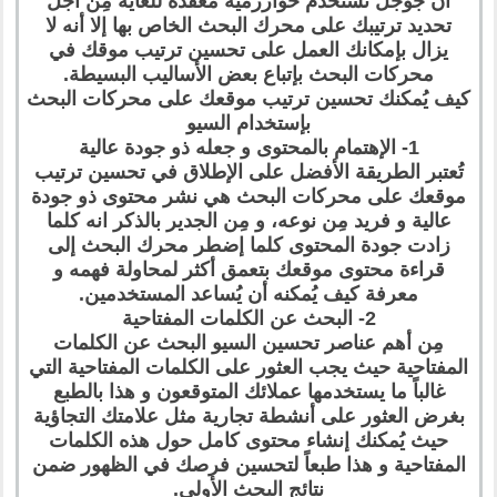
أن جوجل تستخدم خوارزمية معقدة للغاية مِن أجل
تحديد ترتيبك على محرك البحث الخاص بها إلا أنه لا
يزال بإمكانك العمل على تحسين ترتيب موقك في
محركات البحث بإتباع بعض الأساليب البسيطة.
كيف يُمكنك تحسين ترتيب موقعك على محركات البحث
بإستخدام السيو
1- الإهتمام بالمحتوى و جعله ذو جودة عالية
تُعتبر الطريقة الأفضل على الإطلاق في تحسين ترتيب
موقعك على محركات البحث هي نشر محتوى ذو جودة
عالية و فريد مِن نوعه، و مِن الجدير بالذكر انه كلما
زادت جودة المحتوى كلما إضطر محرك البحث إلى
قراءة محتوى موقعك بتعمق أكثر لمحاولة فهمه و
معرفة كيف يُمكنه أن يُساعد المستخدمين.
2- البحث عن الكلمات المفتاحية
مِن أهم عناصر تحسين السيو البحث عن الكلمات
المفتاحية حيث يجب العثور على الكلمات المفتاحية التي
غالباً ما يستخدمها عملائك المتوقعون و هذا بالطبع
بغرض العثور على أنشطة تجارية مثل علامتك التجاؤية
حيث يُمكنك إنشاء محتوى كامل حول هذه الكلمات
المفتاحية و هذا طبعاً لتحسين فرصك في الظهور ضمن
نتائج البحث الأولى.