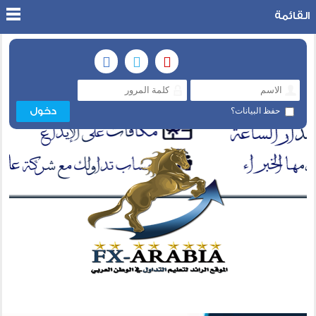
القائمة
حفظ البيانات؟