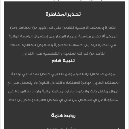
تحذير المخاطرة
التجارة بالعملات الأجنبية تتضمن علي قدر كبير من المخاطر ومن
الممكن ألا تكون مناسبة لجميع المضاربين, إستعمال الرافعة المالية
في التجاره يزيد من إحتمالات الخطورة و التعرض للخساره, عليك
التأكد من قدرتك العلمية و الشخصية على التداول.
تنبيه هام
موقع اف اكس ارابيا هو موقع تعليمي خالص يهدف الي توعية
المستثمر العربي مبادئ الاستثمار و التداول الناجح ولا يتحصل علي اي
اموال مقابل ذلك ولا يقوم بادارة محافظ مالية وان ادارة الموقع غير
مسؤولة عن اي استغلال من قبل اي شخص لاسمها وتحذر من ذلك.
روابط هامة