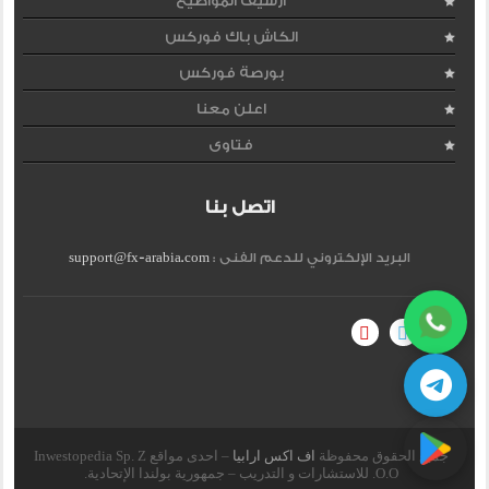
ارشيف المواضيع
الكاش باك فوركس
بورصة فوركس
اعلن معنا
فتاوى
اتصل بنا
البريد الإلكتروني للدعم الفنى :
support@fx-arabia.com
جميع الحقوق محفوظة
اف اكس ارابيا
– احدى مواقع Inwestopedia Sp. Z
O.O. للاستشارات و التدريب – جمهورية بولندا الإتحادية.