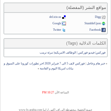
مواقع النشر (المفضلة)
del.icio.us
Digg
Google
StumbleUpon
Twitter
Facebook
الكلمات الدلالية (Tags)
فوركس| فيديو فوركس | الوظائف الامريكية| تبرئة ترمب
«
خبر هام وعاجل
|
فوركس لايف 5 الى 7 فبراير 2020 اخر تطورات كورونا على السوق و
بيانات امريكا اليوم و القادمة
»
الساعة الآن
10:27 PM
جميع الحقوق محفوظة الى اف اكس ارابيا www.fx-arabia.com