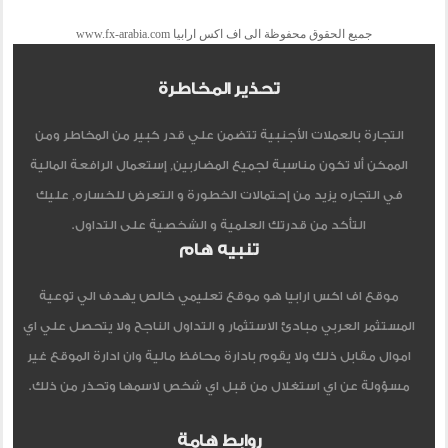
جميع الحقوق محفوظة الى اف اكس ارابيا www.fx-arabia.com
تحذير المخاطرة
التجارة بالعملات الأجنبية تتضمن علي قدر كبير من المخاطر ومن
الممكن ألا تكون مناسبة لجميع المضاربين, إستعمال الرافعة المالية
في التجاره يزيد من إحتمالات الخطورة و التعرض للخساره, عليك
التأكد من قدرتك العلمية و الشخصية على التداول.
تنبيه هام
موقع اف اكس ارابيا هو موقع تعليمي خالص يهدف الي توعية
المستثمر العربي مبادئ الاستثمار و التداول الناجح ولا يتحصل علي اي
اموال مقابل ذلك ولا يقوم بادارة محافظ مالية وان ادارة الموقع غير
مسؤولة عن اي استغلال من قبل اي شخص لاسمها وتحذر من ذلك.
روابط هامة