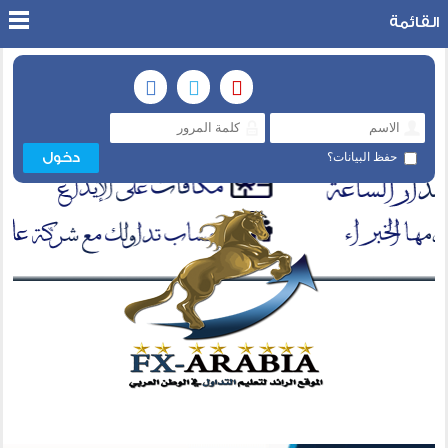
القائمة
حفظ البيانات؟