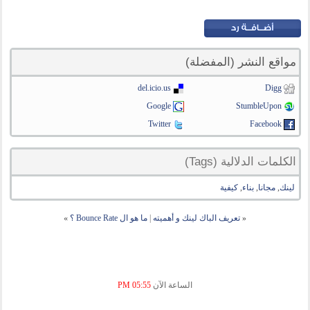
مواقع النشر (المفضلة)
del.icio.us
Digg
Google
StumbleUpon
Twitter
Facebook
الكلمات الدلالية (Tags)
لينك
,
مجانا
,
بناء
,
كيفية
«
تعريف الباك لينك و أهميته
|
ما هو ال Bounce Rate ؟
»
الساعة الآن
05:55 PM