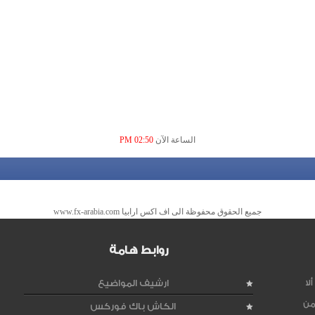
الساعة الآن
02:50 PM
جميع الحقوق محفوظة الى اف اكس ارابيا www.fx-arabia.com
روابط هامة
لا
ارشيف المواضيع
من
الكاش باك فوركس