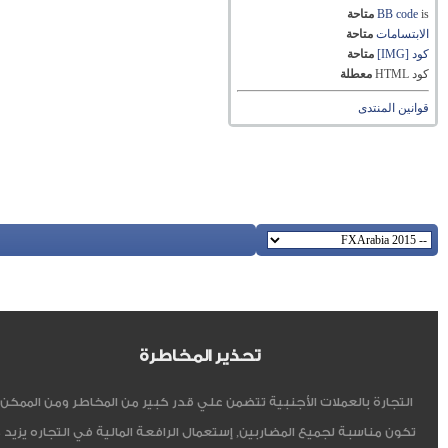
is
BB code
متاحة
الابتسامات
متاحة
كود [IMG]
متاحة
كود HTML
معطلة
قوانين المنتدى
تحذير المخاطرة
التجارة بالعملات الأجنبية تتضمن علي قدر كبير من المخاطر ومن الممكن أ
تكون مناسبة لجميع المضاربين, إستعمال الرافعة المالية في التجاره يزيد 