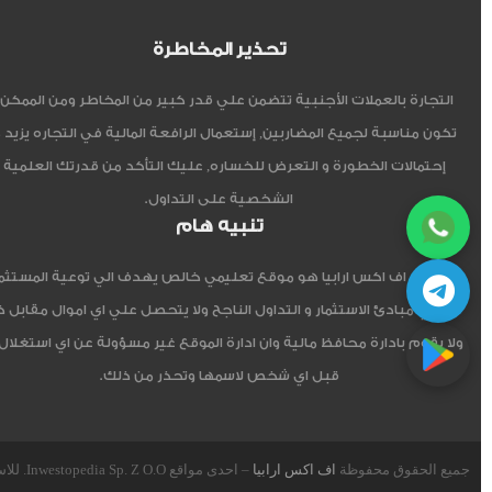
تحذير المخاطرة
التجارة بالعملات الأجنبية تتضمن علي قدر كبير من المخاطر ومن الممكن أ
تكون مناسبة لجميع المضاربين, إستعمال الرافعة المالية في التجاره يزيد 
إحتمالات الخطورة و التعرض للخساره, عليك التأكد من قدرتك العلمية 
الشخصية على التداول.
تنبيه هام
موقع اف اكس ارابيا هو موقع تعليمي خالص يهدف الي توعية المستثم
العربي مبادئ الاستثمار و التداول الناجح ولا يتحصل علي اي اموال مقابل 
ولا يقوم بادارة محافظ مالية وان ادارة الموقع غير مسؤولة عن اي استغلال
قبل اي شخص لاسمها وتحذر من ذلك.
جميع الحقوق محفوظة
اف اكس ارابيا
– احدى مواقع Inwestopedia Sp. Z O.O. للاستشارات و التدريب – جمهورية بولندا الإتحادية.