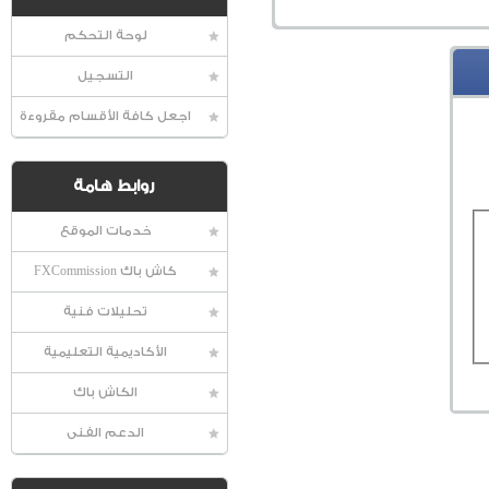
لوحة التحكم
التسجيل
اجعل كافة الأقسام مقروءة
روابط هامة
خدمات الموقع
كاش باك FXCommission
تحليلات فنية
الأكاديمية التعليمية
الكاش باك
الدعم الفنى