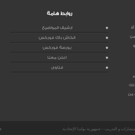
روابط هامة
لا
ارشيف المواضيع
من
الكاش باك فوركس
و
بورصة فوركس
اعلن معنا
فتاوى
ر
ذلك
 من
m