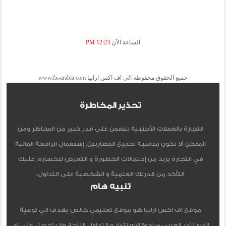
الساعة الآن
12:23 PM
جميع الحقوق محفوظة الى اف اكس ارابيا www.fx-arabia.com
تحذير المخاطرة
التجارة بالعملات الأجنبية تتضمن علي قدر كبير من المخاطر ومن
الممكن ألا تكون مناسبة لجميع المضاربين, إستعمال الرافعة المالية
في التجاره يزيد من إحتمالات الخطورة و التعرض للخساره, عليك
التأكد من قدرتك العلمية و الشخصية على التداول.
تنبيه هام
موقع اف اكس ارابيا هو موقع تعليمي خالص يهدف الي توعية
المستثمر العربي مبادئ الاستثمار و التداول الناجح ولا يتحصل علي اي