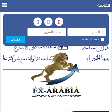
القائمة
حفظ البيانات؟