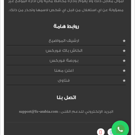
اموال مقابل ذلك ولا يقوم بادارة محافظ مالية وان ادارة الموقع غير
مسؤولة عن اي استغلال من قبل اي شخص لاسمها وتحذر من ذلك.
روابط هامة
ارشيف المواضيع
الكاش باك فوركس
بورصة فوركس
اعلن معنا
فتاوى
اتصل بنا
البريد الإلكتروني للدعم الفنى :
support@fx-arabia.com