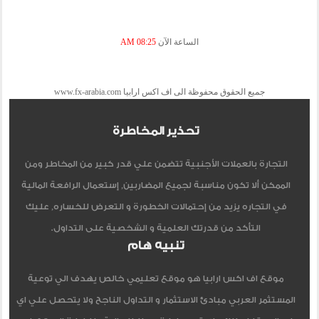
الساعة الآن
08:25 AM
جميع الحقوق محفوظة الى اف اكس ارابيا www.fx-arabia.com
تحذير المخاطرة
التجارة بالعملات الأجنبية تتضمن علي قدر كبير من المخاطر ومن
الممكن ألا تكون مناسبة لجميع المضاربين, إستعمال الرافعة المالية
في التجاره يزيد من إحتمالات الخطورة و التعرض للخساره, عليك
التأكد من قدرتك العلمية و الشخصية على التداول.
تنبيه هام
موقع اف اكس ارابيا هو موقع تعليمي خالص يهدف الي توعية
المستثمر العربي مبادئ الاستثمار و التداول الناجح ولا يتحصل علي اي