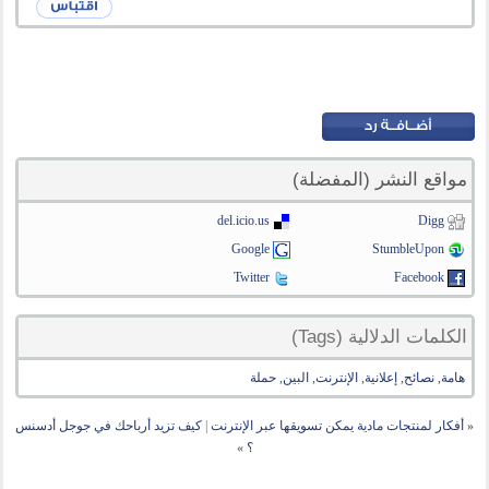
مواقع النشر (المفضلة)
del.icio.us
Digg
Google
StumbleUpon
Twitter
Facebook
الكلمات الدلالية (Tags)
هامة
,
نصائح
,
إعلانية
,
الإنترنت
,
البين
,
حملة
«
أفكار لمنتجات مادية يمكن تسويقها عبر الإنترنت
|
كيف تزيد أرباحك في جوجل أدسنس
؟
»