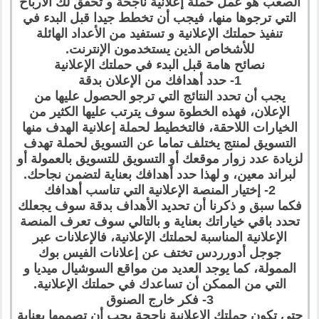
الصعب هو عمل حملة إعلانية ناجحة و تحقق لك الأرباح
التي ترجوها منها، فيجب أن تخطط جيدا قبل البدء في
تنفيذ حملتك الإعلانية و تستفيد من الأعداد الهائلة
للأشخاص الذين يستخدمون الإنترنت.
نصائح هامة قبل البدء في حملتك الإعلانية
1- حدد أهدافك من الإعلان بدقة
يجب أن تحدد النتائج التي ترجو الحصول عليها من
الإعلان، فهذه الخطوة سوف يترتب عليها الكثير من
الخيارات اللاحقة، فالتخطيط لحملة إعلانية الهدف منها
التسويق لمنتج يختلف تماما عن التسويق لحملة تهدف
لزيادة عدد زوار موقعك أو التسويق للتسويق بالعمولة أو
لبراند معين، و لهذا حدد أهدافك بعناية لتضمن نجاحك.
2- إختيار المنصة الإعلانية التي تناسب أهدافك
فكما سبق و ذكرنا أن تحديد الأهداف بدقة سوف يجعلك
تحدد باقي خياراتك بعناية و بالتالي سوف تعرف المنصة
الإعلانية المناسبة لحملتك الإعلانية، فالإعلانات عبر
جوجل أدورردس تختف عن إعلانات الفيس بوك
الممولة، كما يوجد العديد من مواقع السوشيال ميديا و
التي من الممكن أن تساعدك في حملتك الإعلانية.
3- فكر خارج الصنوق
حتى تكون حملتك الإعلانية ناجحة يجب أن تصممها بعناية