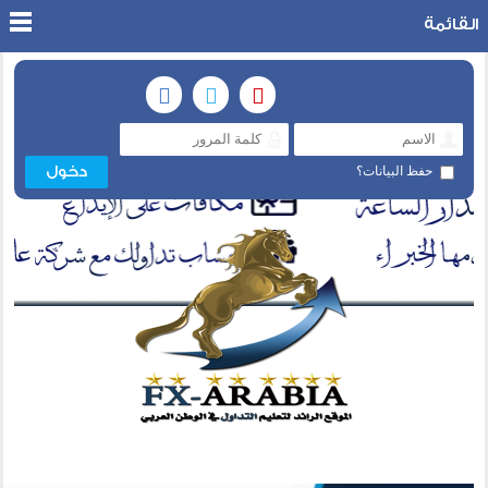
القائمة
حفظ البيانات؟