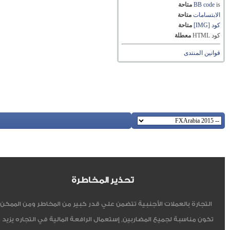
is
BB code
متاحة
الابتسامات
متاحة
كود [IMG]
متاحة
كود HTML
معطلة
قوانين المنتدى
تحذير المخاطرة
التجارة بالعملات الأجنبية تتضمن علي قدر كبير من المخاطر ومن الممكن أ
تكون مناسبة لجميع المضاربين, إستعمال الرافعة المالية في التجاره يزيد 