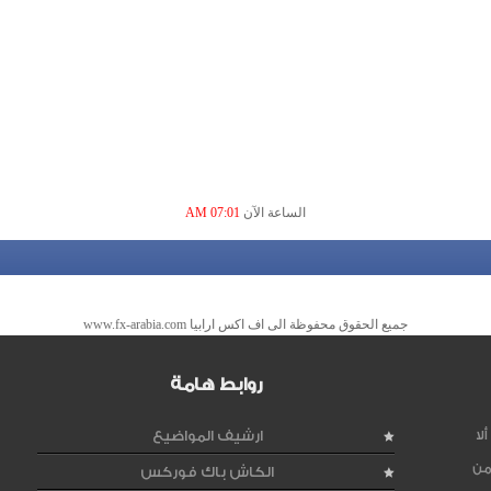
الساعة الآن
07:01 AM
جميع الحقوق محفوظة الى اف اكس ارابيا www.fx-arabia.com
روابط هامة
لا
ارشيف المواضيع
من
الكاش باك فوركس