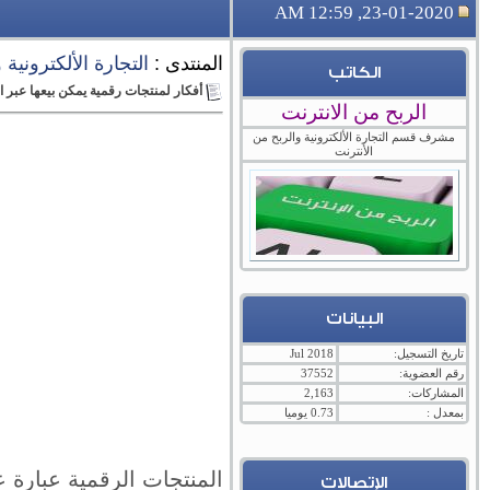
23-01-2020, 12:59 AM
المنتدى :
التجارة الألكترونية
الكاتب
أفكار لمنتجات رقمية يمكن بيعها عبر ا
الربح من الانترنت
مشرف قسم التجارة الألكترونية والربح من
الأنترنت
البيانات
تاريخ التسجيل:
Jul 2018
رقم العضوية:
37552
المشاركات:
2,163
بمعدل :
0.73 يوميا
المنتجات الرقمية عبارة 
الإتصالات