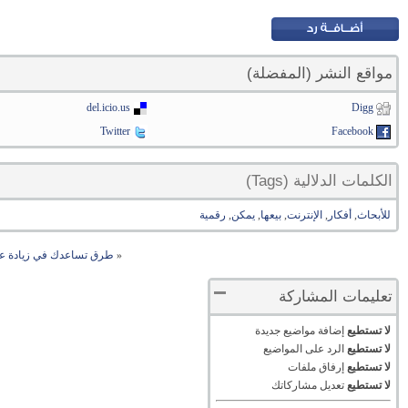
مواقع النشر (المفضلة)
del.icio.us
Digg
Twitter
Facebook
الكلمات الدلالية (Tags)
للأبحاث
,
أفكار
,
الإنترنت
,
بيعها
,
يمكن
,
رقمية
«
طرق تساعدك في زيادة عد
تعليمات المشاركة
لا تستطيع
إضافة مواضيع جديدة
لا تستطيع
الرد على المواضيع
لا تستطيع
إرفاق ملفات
لا تستطيع
تعديل مشاركاتك