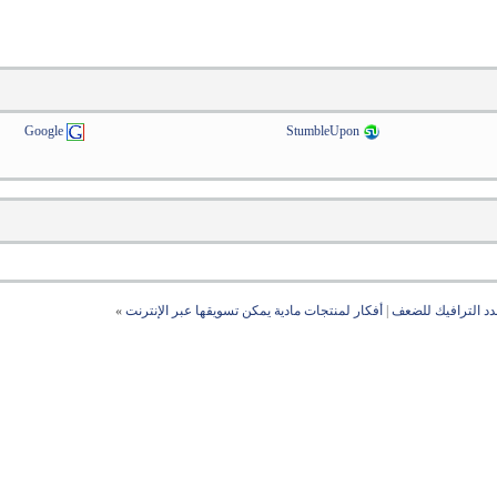
Google
StumbleUpon
د الترافيك للضعف
|
أفكار لمنتجات مادية يمكن تسويقها عبر الإنترنت
»