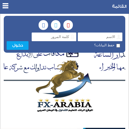
القائمة
حفظ البيانات؟