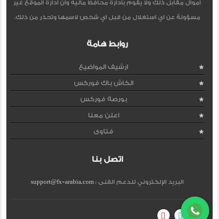
اموال مقابل ذلك ولا يقوم بادارة محافظ مالية وان ادارة الموقع غير
مسؤولة عن اي استغلال من قبل اي شخص لاسمها وتحذر من ذلك.
روابط هامة
ارشيف المواضيع
الكاش باك فوركس
بورصة فوركس
اعلن معنا
فتاوى
اتصل بنا
البريد الإلكتروني للدعم الفنى :
support@fx-arabia.com