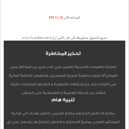
الساعة الآن
12:26 PM
جميع الحقوق محفوظة الى اف اكس ارابيا www.fx-arabia.com
تحذير المخاطرة
التجارة بالعملات الأجنبية تتضمن علي قدر كبير من المخاطر ومن
الممكن ألا تكون مناسبة لجميع المضاربين, إستعمال الرافعة المالية
في التجاره يزيد من إحتمالات الخطورة و التعرض للخساره, عليك
التأكد من قدرتك العلمية و الشخصية على التداول.
تنبيه هام
موقع اف اكس ارابيا هو موقع تعليمي خالص يهدف الي توعية
المستثمر العربي مبادئ الاستثمار و التداول الناجح ولا يتحصل علي اي