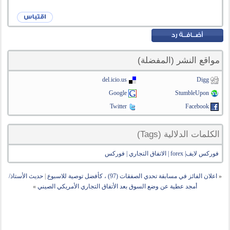
مواقع النشر (المفضلة)
del.icio.us
Digg
Google
StumbleUpon
Twitter
Facebook
الكلمات الدلالية (Tags)
فوركس لايف| forex | الاتفاق التجاري | فوركس
«
اعلان الفائز في مسابقة تحدي الصفقات (97) ، كأفضل توصية للاسبوع
|
حديث الأستاذ/
أمجد عطية عن وضع السوق بعد الأتفاق التجاري الأمريكي الصيني
»