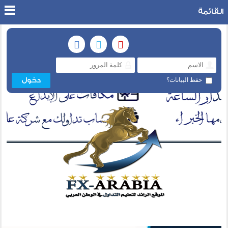
القائمة
حفظ البيانات؟