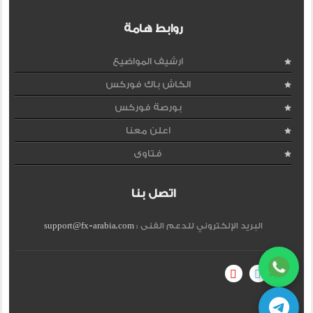
روابط هامة
ارشيف المواضيع
الكاش باك فوركس
بورصة فوركس
اعلن معنا
فتاوى
اتصل بنا
البريد الإلكتروني للدعم الفنى :
support@fx-arabia.com