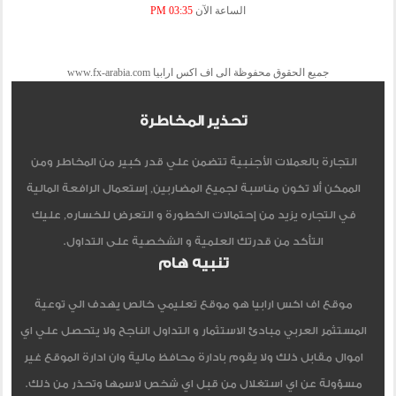
الساعة الآن
03:35 PM
جميع الحقوق محفوظة الى اف اكس ارابيا www.fx-arabia.com
تحذير المخاطرة
التجارة بالعملات الأجنبية تتضمن علي قدر كبير من المخاطر ومن
الممكن ألا تكون مناسبة لجميع المضاربين, إستعمال الرافعة المالية
في التجاره يزيد من إحتمالات الخطورة و التعرض للخساره, عليك
التأكد من قدرتك العلمية و الشخصية على التداول.
تنبيه هام
موقع اف اكس ارابيا هو موقع تعليمي خالص يهدف الي توعية
المستثمر العربي مبادئ الاستثمار و التداول الناجح ولا يتحصل علي اي
اموال مقابل ذلك ولا يقوم بادارة محافظ مالية وان ادارة الموقع غير
مسؤولة عن اي استغلال من قبل اي شخص لاسمها وتحذر من ذلك.