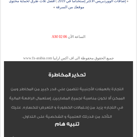
«
إضافات الووردبريس الأكثر إستخداماً في 2019
|
أفضل ثلاث طرق لحماية محتوى
موقعك من السرقة
»
الساعة الآن
02:06 AM
جميع الحقوق محفوظة الى اف اكس ارابيا www.fx-arabia.com
تحذير المخاطرة
التجارة بالعملات الأجنبية تتضمن علي قدر كبير من المخاطر ومن
الممكن ألا تكون مناسبة لجميع المضاربين, إستعمال الرافعة المالية
في التجاره يزيد من إحتمالات الخطورة و التعرض للخساره, عليك
التأكد من قدرتك العلمية و الشخصية على التداول.
تنبيه هام