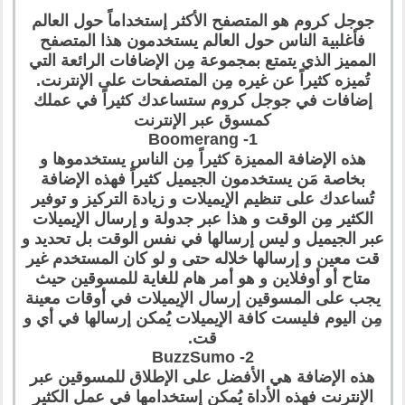
جوجل كروم هو المتصفح الأكثر إستخداماً حول العالم
فأغلبية الناس حول العالم يستخدمون هذا المتصفح
المميز الذي يتمتع بمجموعة مِن الإضافات الرائعة التي
تُميزه كثيراً عن غيره مِن المتصفحات على الإنترنت.
إضافات في جوجل كروم ستساعدك كثيراً في عملك
كمسوق عبر الإنترنت
1- Boomerang
هذه الإضافة المميزة كثيراً مِن الناس يستخدموها و
بخاصة مَن يستخدمون الجيميل كثيراً فهذه الإضافة
تُساعدك على تنظيم الإيميلات و زيادة التركيز و توفير
الكثير مِن الوقت و هذا عبر جدولة و إرسال الإيميلات
عبر الجيميل و ليس إرسالها في نفس الوقت بل تحديد و
قت معين و إرسالها خلاله حتى و لو كان المستخدم غير
متاح أو أوفلاين و هو أمر هام للغاية للمسوقين حيث
يجب على المسوقين إرسال الإيميلات في أوقات معينة
مِن اليوم فليست كافة الإيميلات يُمكن إرسالها في أي و
قت.
2- BuzzSumo
هذه الإضافة هي الأفضل على الإطلاق للمسوقين عبر
الإنترنت فهذه الأداة يُمكن إستخدامها في عمل الكثير