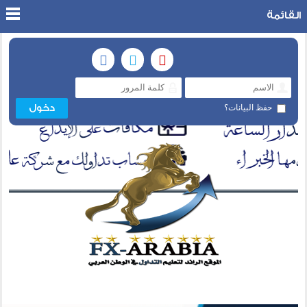
القائمة
حفظ البيانات؟