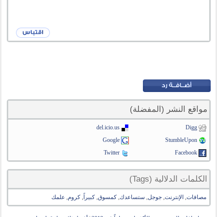
مواقع النشر (المفضلة)
del.icio.us
Digg
Google
StumbleUpon
Twitter
Facebook
الكلمات الدلالية (Tags)
مصافات
,
الإنترنت
,
جوجل
,
ستساعدك
,
كمسوق
,
كبيراً
,
كروم
,
علمك