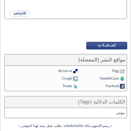
مواقع النشر (المفضلة)
del.icio.us
Digg
Google
StumbleUpon
Twitter
Facebook
الكلمات الدلالية (Tags)
مؤشر
«
رسم الاسهم بدالة setindexbuffer
|
طلب عمل منبه لهذا المؤشر
»