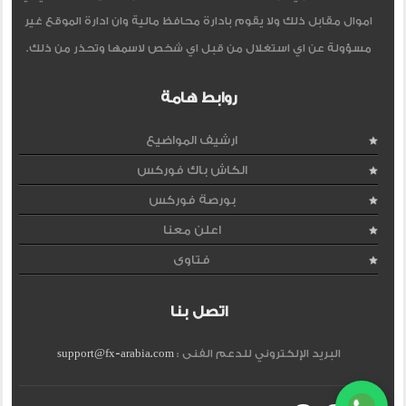
اموال مقابل ذلك ولا يقوم بادارة محافظ مالية وان ادارة الموقع غير
مسؤولة عن اي استغلال من قبل اي شخص لاسمها وتحذر من ذلك.
روابط هامة
ارشيف المواضيع
الكاش باك فوركس
بورصة فوركس
اعلن معنا
فتاوى
اتصل بنا
البريد الإلكتروني للدعم الفنى :
support@fx-arabia.com