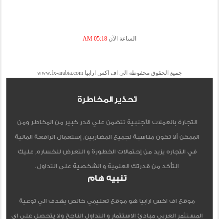
الساعة الآن
05:18 AM
جميع الحقوق محفوظة الى اف اكس ارابيا www.fx-arabia.com
تحذير المخاطرة
التجارة بالعملات الأجنبية تتضمن علي قدر كبير من المخاطر ومن
الممكن ألا تكون مناسبة لجميع المضاربين, إستعمال الرافعة المالية
في التجاره يزيد من إحتمالات الخطورة و التعرض للخساره, عليك
التأكد من قدرتك العلمية و الشخصية على التداول.
تنبيه هام
موقع اف اكس ارابيا هو موقع تعليمي خالص يهدف الي توعية
المستثمر العربي مبادئ الاستثمار و التداول الناجح ولا يتحصل علي اي