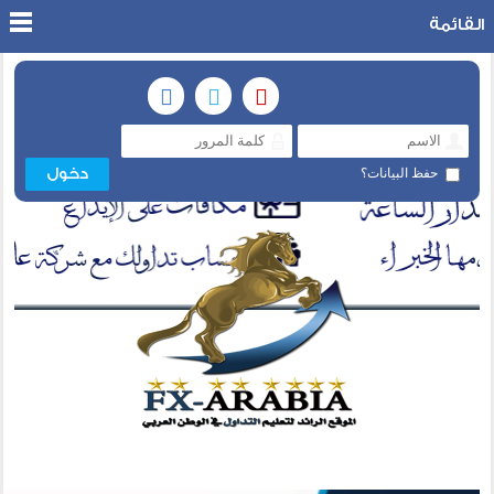
القائمة
حفظ البيانات؟