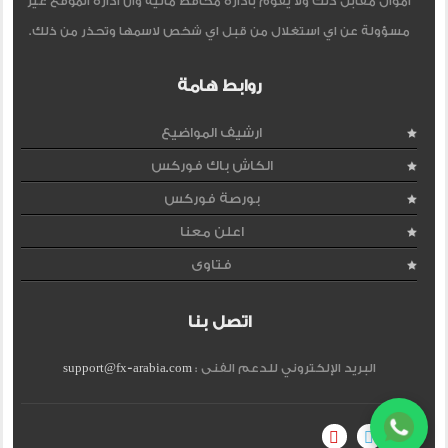
اموال مقابل ذلك ولا يقوم بادارة محافظ مالية وان ادارة الموقع غير
مسؤولة عن اي استغلال من قبل اي شخص لاسمها وتحذر من ذلك.
روابط هامة
ارشيف المواضيع
الكاش باك فوركس
بورصة فوركس
اعلن معنا
فتاوى
اتصل بنا
البريد الإلكتروني للدعم الفنى :
support@fx-arabia.com