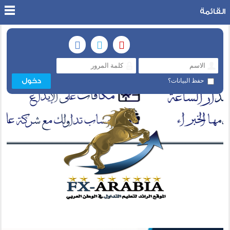
القائمة
حفظ البيانات؟