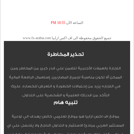
الساعة الآن
10:55 PM
جميع الحقوق محفوظة الى اف اكس ارابيا www.fx-arabia.com
تحذير المخاطرة
التجارة بالعملات الأجنبية تتضمن علي قدر كبير من المخاطر ومن
الممكن ألا تكون مناسبة لجميع المضاربين, إستعمال الرافعة المالية
في التجاره يزيد من إحتمالات الخطورة و التعرض للخساره, عليك
التأكد من قدرتك العلمية و الشخصية على التداول.
تنبيه هام
موقع اف اكس ارابيا هو موقع تعليمي خالص يهدف الي توعية
المستثمر العربي مبادئ الاستثمار و التداول الناجح ولا يتحصل علي اي