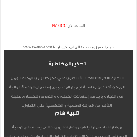
الساعة الآن
09:32 PM
جميع الحقوق محفوظة الى اف اكس ارابيا www.fx-arabia.com
تحذير المخاطرة
التجارة بالعملات الأجنبية تتضمن علي قدر كبير من المخاطر ومن
الممكن ألا تكون مناسبة لجميع المضاربين, إستعمال الرافعة المالية
في التجاره يزيد من إحتمالات الخطورة و التعرض للخساره, عليك
التأكد من قدرتك العلمية و الشخصية على التداول.
تنبيه هام
موقع اف اكس ارابيا هو موقع تعليمي خالص يهدف الي توعية
المستثمر العربي مبادئ الاستثمار و التداول الناجح ولا يتحصل علي اي