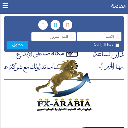
القائمة
حفظ البيانات؟