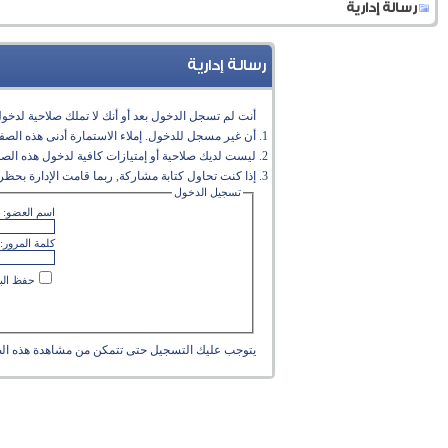
رسالة إدارية
رسالة إدارية
أنت لم تسجل الدخول بعد أو أنك لا تملك صلاحية لدخول 
أن غير مسجل للدخول. إملاء الاستمارة أدنى هذه الص
ليست لديك صلاحية أو إمتيازات كافية لدخول هذه الص
إذا كنت تحاول كتابة مشاركة, ربما قامت الإدارة بحظر 
تسجيل الدخول
اسم العضو:
كلمة المرور:
حفظ البي
يتوجب عليك
التسجيل
حتى تتمكن من مشاهدة هذه ال