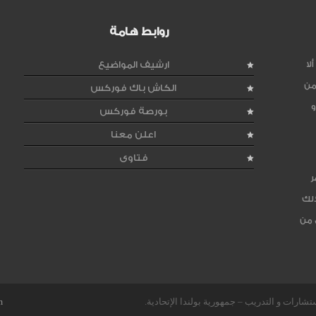
روابط هامة
لا
ارشيف المواضيع
من
الكاش باك فوركس
و
بورصة فوركس
اعلن معنا
فتاوى
ر
ذلك
 من
m