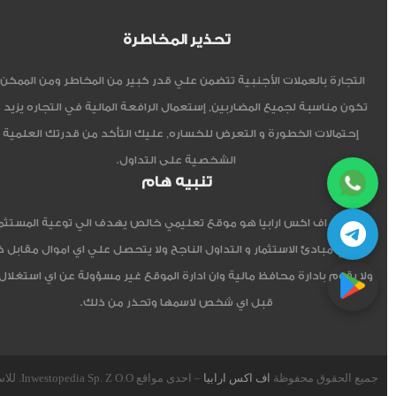
تحذير المخاطرة
التجارة بالعملات الأجنبية تتضمن علي قدر كبير من المخاطر ومن الممكن أ
تكون مناسبة لجميع المضاربين, إستعمال الرافعة المالية في التجاره يزيد 
إحتمالات الخطورة و التعرض للخساره, عليك التأكد من قدرتك العلمية 
الشخصية على التداول.
تنبيه هام
موقع اف اكس ارابيا هو موقع تعليمي خالص يهدف الي توعية المستثم
العربي مبادئ الاستثمار و التداول الناجح ولا يتحصل علي اي اموال مقابل 
ولا يقوم بادارة محافظ مالية وان ادارة الموقع غير مسؤولة عن اي استغلال
قبل اي شخص لاسمها وتحذر من ذلك.
جميع الحقوق محفوظة
اف اكس ارابيا
– احدى مواقع Inwestopedia Sp. Z O.O. للاستشارات و التدريب – جمهورية بولندا الإتحادية.