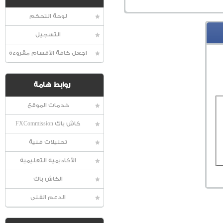
لوحة التحكم
التسجيل
اجعل كافة الأقسام مقروءة
روابط هامة
خدمات الموقع
كاش باك FXCommission
تحليلات فنية
الأكاديمية التعليمية
الكاش باك
الدعم الفنى