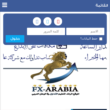
القائمة
حفظ البيانات؟