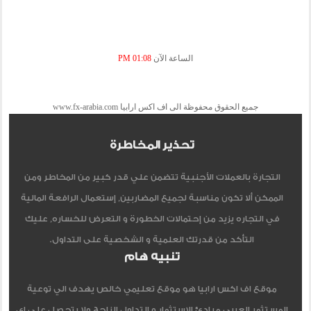
الساعة الآن
01:08 PM
جميع الحقوق محفوظة الى اف اكس ارابيا www.fx-arabia.com
تحذير المخاطرة
التجارة بالعملات الأجنبية تتضمن علي قدر كبير من المخاطر ومن
الممكن ألا تكون مناسبة لجميع المضاربين, إستعمال الرافعة المالية
في التجاره يزيد من إحتمالات الخطورة و التعرض للخساره, عليك
التأكد من قدرتك العلمية و الشخصية على التداول.
تنبيه هام
موقع اف اكس ارابيا هو موقع تعليمي خالص يهدف الي توعية
المستثمر العربي مبادئ الاستثمار و التداول الناجح ولا يتحصل علي اي