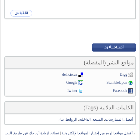
مواقع النشر (المفضلة)
del.icio.us
Digg
Google
StumbleUpon
Twitter
Facebook
الكلمات الدلالية (Tags)
أفضل
,
الممارسات
,
المتبعة
,
الداخلية
,
الروابط
,
بناء
«
أفضل مواقع الربح مِن إختبار المواقع الإلكترونية
|
نصائح لزيادة أرباحك عن طريق النت
»