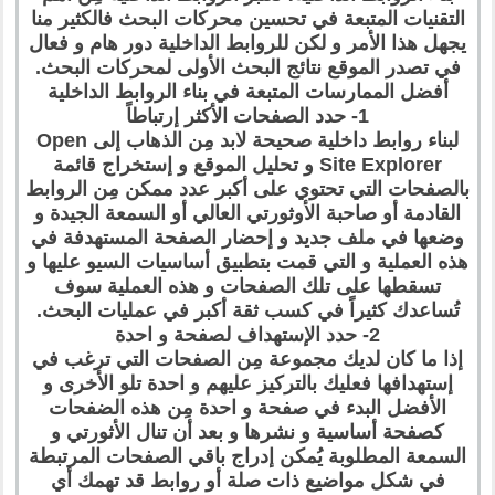
التقنيات المتبعة في تحسين محركات البحث فالكثير منا
يجهل هذا الأمر و لكن للروابط الداخلية دور هام و فعال
في تصدر الموقع نتائج البحث الأولى لمحركات البحث.
أفضل الممارسات المتبعة في بناء الروابط الداخلية
1- حدد الصفحات الأكثر إرتباطاً
لبناء روابط داخلية صحيحة لابد مِن الذهاب إلى Open
Site Explorer و تحليل الموقع و إستخراج قائمة
بالصفحات التي تحتوي على أكبر عدد ممكن مِن الروابط
القادمة أو صاحبة الأوثورتي العالي أو السمعة الجيدة و
وضعها في ملف جديد و إحضار الصفحة المستهدفة في
هذه العملية و التي قمت بتطبيق أساسيات السيو عليها و
تسقطها على تلك الصفحات و هذه العملية سوف
تُساعدك كثيراً في كسب ثقة أكبر في عمليات البحث.
2- حدد الإستهداف لصفحة و احدة
إذا ما كان لديك مجموعة مِن الصفحات التي ترغب في
إستهدافها فعليك بالتركيز عليهم و احدة تلو الأخرى و
الأفضل البدء في صفحة و احدة مِن هذه الضفحات
كصفحة أساسية و نشرها و بعد أن تنال الأثورتي و
السمعة المطلوبة يُمكن إدراج باقي الصفحات المرتبطة
في شكل مواضيع ذات صلة أو روابط قد تهمك أي