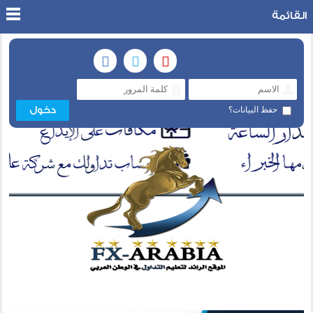
القائمة
حفظ البيانات؟