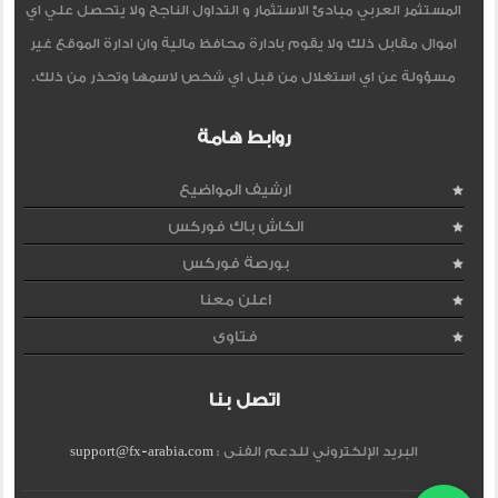
المستثمر العربي مبادئ الاستثمار و التداول الناجح ولا يتحصل علي اي
اموال مقابل ذلك ولا يقوم بادارة محافظ مالية وان ادارة الموقع غير
مسؤولة عن اي استغلال من قبل اي شخص لاسمها وتحذر من ذلك.
روابط هامة
ارشيف المواضيع
الكاش باك فوركس
بورصة فوركس
اعلن معنا
فتاوى
اتصل بنا
البريد الإلكتروني للدعم الفنى :
support@fx-arabia.com