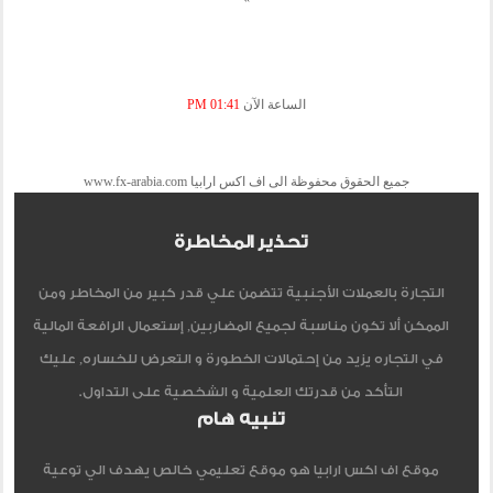
الساعة الآن
01:41 PM
جميع الحقوق محفوظة الى اف اكس ارابيا www.fx-arabia.com
تحذير المخاطرة
التجارة بالعملات الأجنبية تتضمن علي قدر كبير من المخاطر ومن
الممكن ألا تكون مناسبة لجميع المضاربين, إستعمال الرافعة المالية
في التجاره يزيد من إحتمالات الخطورة و التعرض للخساره, عليك
التأكد من قدرتك العلمية و الشخصية على التداول.
تنبيه هام
موقع اف اكس ارابيا هو موقع تعليمي خالص يهدف الي توعية