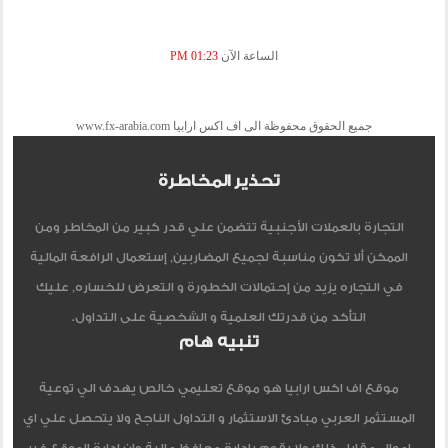
الساعة الآن
01:23 PM
جميع الحقوق محفوظة الى اف اكس ارابيا www.fx-arabia.com
تحذير المخاطرة
التجارة بالعملات الأجنبية تتضمن علي قدر كبير من المخاطر ومن
الممكن ألا تكون مناسبة لجميع المضاربين, إستعمال الرافعة المالية
في التجاره يزيد من إحتمالات الخطورة و التعرض للخساره, عليك
التأكد من قدرتك العلمية و الشخصية على التداول.
تنبيه هام
موقع اف اكس ارابيا هو موقع تعليمي خالص يهدف الي توعية
المستثمر العربي مبادئ الاستثمار و التداول الناجح ولا يتحصل علي اي