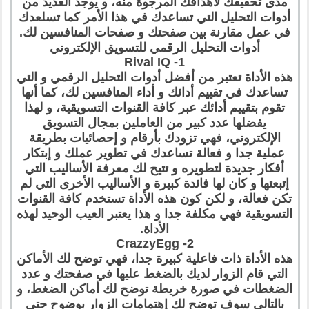
مدى تحقيقك لأهدافك المرجوة منه، و يوجد العديد من
أدوات التحليل التي تساعدك في هذا الأمر كما تسلعدك
في عمل مقارنة بين صفحتك و صفحات المنافسين لك.
أدوات التحليل الرقمي للتسويق الإلكتروني
1- Rival IQ
هذه الأداة تعتبر من أفضل أدوات التحليل الرقمي و التي
تساعدك في تقييم أدائك و أداء المنافسين لك، كما أنها
تقوم بتقييم أدائك عبر كافة القنوات التسويقية، و لهذا
يفضلها عدد كبير من العاملين بمجال التسويق
الإلكتروني، فهي تزودك بأرقام و إحصائيات بطريقة
عملية جدا و فعالة تساعدك في تطوير عملك و إبتكار
أفكار جديدة لتطويره و تتيح لك معرفة الأساليب التي
إتبعتها و كان لها فائدة كبيرة و الأساليب الأخرى التي لم
تكن فعالة، و لكن كون هذه الأداة تستخدم كافة القنوات
التسويقية فهي مكلفة جدا و هذا يعتبر العيب الوحيد لهذه
الأداة.
2- CrazzyEgg
هذه الأداة ذات فاعلية كبيرة جدا، فهي توضح لك الأماكن
التي قام الزوار لديك بالضغط عليها في صفحتك و عدد
الضغطات في صورة خريطة توضح لك أماكن الضغط، و
بالتالي سوف توضح لك إهتمامات الزوار بوضوح حتى