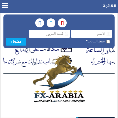
القائمة
حفظ البيانات؟