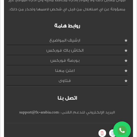
اموال مقابل ذلك ولا يقوم بادارة محافظ مالية وان ادارة الموقع غير
مسؤولة عن اي استغلال من قبل اي شخص لاسمها وتحذر من ذلك.
روابط هامة
ارشيف المواضيع
الكاش باك فوركس
بورصة فوركس
اعلن معنا
فتاوى
اتصل بنا
البريد الإلكتروني للدعم الفنى :
support@fx-arabia.com