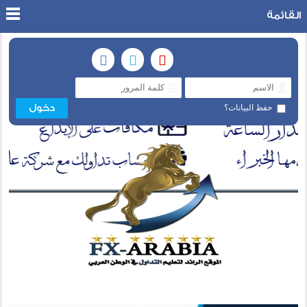
القائمة
حفظ البيانات؟