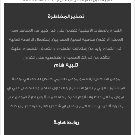
جميع الحقوق محفوظة الى اف اكس ارابيا www.fx-arabia.com
تحذير المخاطرة
التجارة بالعملات الأجنبية تتضمن علي قدر كبير من المخاطر ومن
الممكن ألا تكون مناسبة لجميع المضاربين, إستعمال الرافعة المالية
في التجاره يزيد من إحتمالات الخطورة و التعرض للخساره, عليك
التأكد من قدرتك العلمية و الشخصية على التداول.
تنبيه هام
موقع اف اكس ارابيا هو موقع تعليمي خالص يهدف الي توعية
المستثمر العربي مبادئ الاستثمار و التداول الناجح ولا يتحصل علي اي
اموال مقابل ذلك ولا يقوم بادارة محافظ مالية وان ادارة الموقع غير
مسؤولة عن اي استغلال من قبل اي شخص لاسمها وتحذر من ذلك.
روابط هامة