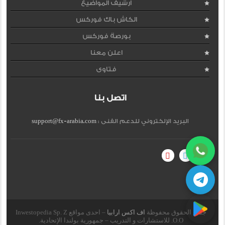
ارشيف المواضيع
الكاش باك فوركس
بورصة فوركس
اعلن معنا
فتاوى
اتصل بنا
البريد الإلكتروني للدعم الفنى :
support@fx-arabia.com
جميع الحقوق محفوظة
اف اكس ارابيا
– احدى مواقع Inwestopedia Sp. Z
O.O. للاستشارات و التدريب – جمهورية بولندا الإتحادية.