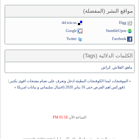
مواقع النشر (المفضلة)
del.icio.us
Digg
Google
StumbleUpon
Twitter
Facebook
الكلمات الدلالية (Tags)
ماهو
,
الفلاش
,
كراش
«
الموفنجات لمدا الكوفنجات البطيئه ادخل وتعرف على نضام مفنجات اقوى بكتير
|
(فوركس اهم الفرص حتى 10 يناير 2020 (اغتيال سليماني و بيانات امريكا
»
الساعة الآن
01:18 PM